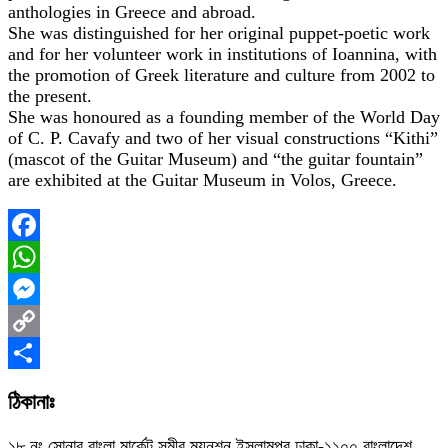
anthologies in Greece and abroad.
She was distinguished for her original puppet-poetic work
and for her volunteer work in institutions of Ioannina, with
the promotion of Greek literature and culture from 2002 to
the present.
She was honoured as a founding member of the World Day
of C. P. Cavafy and two of her visual constructions “Kithi”
(mascot of the Guitar Museum) and “the guitar fountain”
are exhibited at the Guitar Museum in Volos, Greece.
Facebook
WhatsApp
Messenger
Copy
Link
Share
ঠিকানাঃ
১৮ নং সোনার বাংলা মার্কেট সমীর ম্যনশন ইসলামপুর ঢাকা-১১০০ বাংলাদেশ