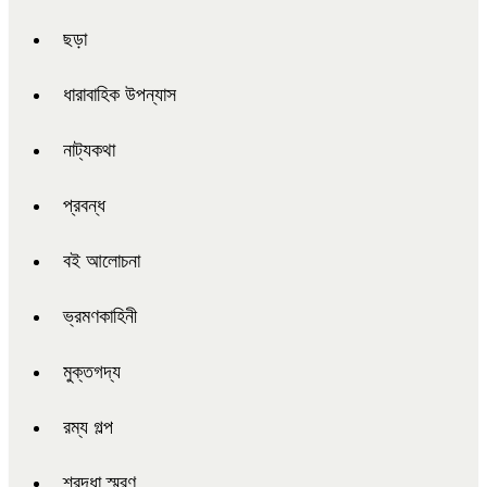
ছড়া
ধারাবাহিক উপন্যাস
নাট্যকথা
প্রবন্ধ
বই আলোচনা
ভ্রমণকাহিনী
মুক্তগদ্য
রম্য গল্প
শ্রদ্ধা স্মরণ