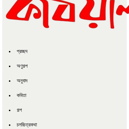
প্রচ্ছদ
অণুগল্প
অনুবাদ
কবিতা
গল্প
চলচ্চিত্রকথা