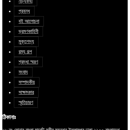
নাট্যকথা
প্রবন্ধ
বই আলোচনা
ভ্রমণকাহিনী
মুক্তগদ্য
রম্য গল্প
শ্রদ্ধা স্মরণ
সংবাদ
সম্পাদকীয়
সাক্ষাৎকার
স্মৃতিচারণ
ঠিকানাঃ
১৮ নং সোনার বাংলা মার্কেট সমীর ম্যনশন ইসলামপুর ঢাকা-১১০০ বাংলাদেশ