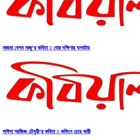
নাজমা বেগম নাজু’র কবিতা || ঘোর দক্ষিণার ঘনঘটায়
সাঈদা আজিজ চৌধুরী’র কবিতা || কফিনে চেয়ে ভারী