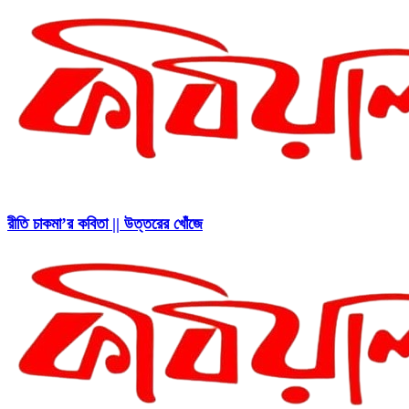
রীতি চাকমা’র কবিতা || উত্তরের খোঁজে