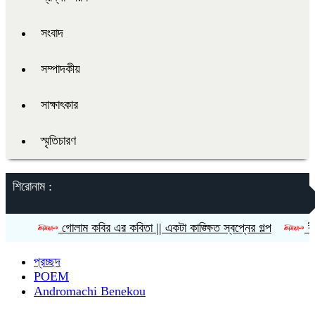
সংবাদ
সম্পাদকীয়
সাক্ষাৎকার
স্মৃতিচারণ
শিরোনাম :
গোলাম কবির এর কবিতা || একটা কাঙ্ক্ষিত স্বপ্নের গল্প
রীতি চাকমা’র ক
প্রচ্ছদ
POEM
Andromachi Benekou