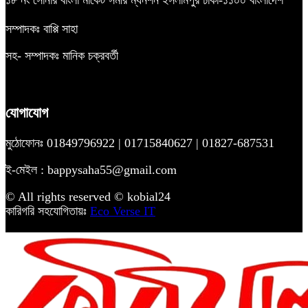
সম্পাদকঃ বাপ্পি সাহা
সহ- সম্পাদকঃ মানিক চক্রবর্তী
যোগাযোগ
মুঠোফোনঃ 01849796922 | 01715840627 | 01827-687531
ই-মেইল : bappysaha55@gmail.com
© All rights reserved © kobial24
কারিগরি সহযোগিতায়ঃ
Eco Verse IT