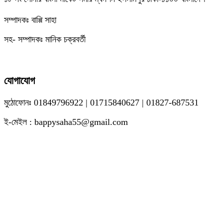
সম্পাদকঃ বাপ্পি সাহা
সহ- সম্পাদকঃ মানিক চক্রবর্তী
যোগাযোগ
মুঠোফোনঃ 01849796922 | 01715840627 | 01827-687531
ই-মেইল : bappysaha55@gmail.com