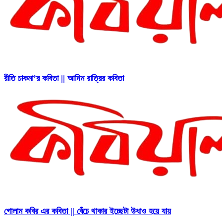
রীতি চাকমা’র কবিতা || আদিম রাত্রির কবিতা
গোলাম কবির এর কবিতা || বেঁচে থাকার ইচ্ছেটা উধাও হয়ে যায়