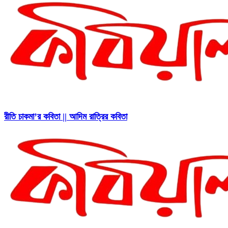
রীতি চাকমা’র কবিতা || আদিম রাত্রির কবিতা