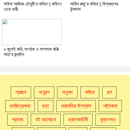
সাঈদা আজিজ চৌধুরী’র কবিতা || কফিনে
সাকিব রাজু’র কবিতা || বিশ্বকাপের
চেয়ে ভারী
উন্মাদনা
৫ জুলাই কবি, সংগঠক ও সম্পাদক বাপ্পি
সাহা’র জন্মদিন
প্রচ্ছদ
অণুগল্প
অনুবাদ
কবিতা
গল্প
চলচ্চিত্রকথা
ছড়া
ধারাবাহিক উপন্যাস
নাট্যকথা
প্রবন্ধ
বই আলোচনা
ভ্রমণকাহিনী
মুক্তগদ্য