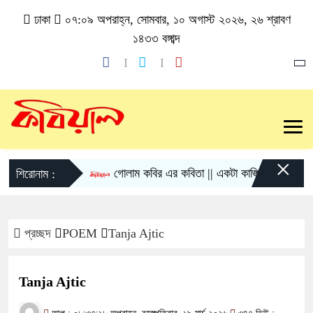
ঢাকা
০৭:০৯ অপরাহ্ন, সোমবার, ১০ অগাস্ট ২০২৬, ২৬ শ্রাবণ
১৪৩৩ বঙ্গাব্দ
×
গোলাম কবির এর কবিতা || একটা কাঙ্ক্ষিত স্বপ্নের গল্প
শিরোনাম :
প্রচ্ছদ
POEM
Tanja Ajtic
Tanja Ajtic