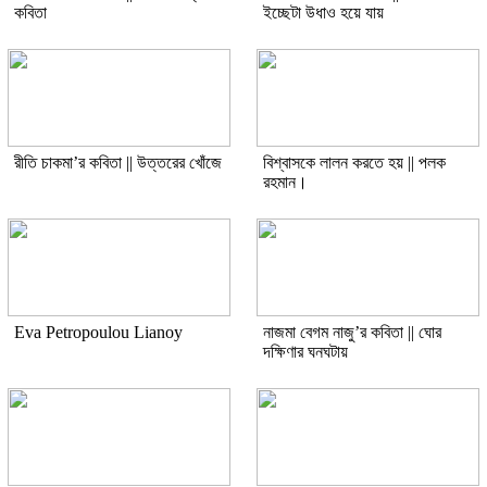
কবিতা
ইচ্ছেটা উধাও হয়ে যায়
রীতি চাকমা’র কবিতা || উত্তরের খোঁজে
বিশ্বাসকে লালন করতে হয় || পলক
রহমান।
Eva Petropoulou Lianoy
নাজমা বেগম নাজু’র কবিতা || ঘোর
দক্ষিণার ঘনঘটায়