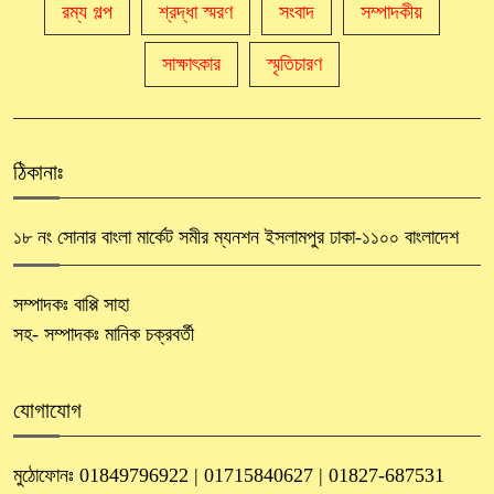
রম্য গল্প
শ্রদ্ধা স্মরণ
সংবাদ
সম্পাদকীয়
সাক্ষাৎকার
স্মৃতিচারণ
ঠিকানাঃ
১৮ নং সোনার বাংলা মার্কেট সমীর ম্যনশন ইসলামপুর ঢাকা-১১০০ বাংলাদেশ
সম্পাদকঃ বাপ্পি সাহা
সহ- সম্পাদকঃ মানিক চক্রবর্তী
যোগাযোগ
মুঠোফোনঃ 01849796922 | 01715840627 | 01827-687531