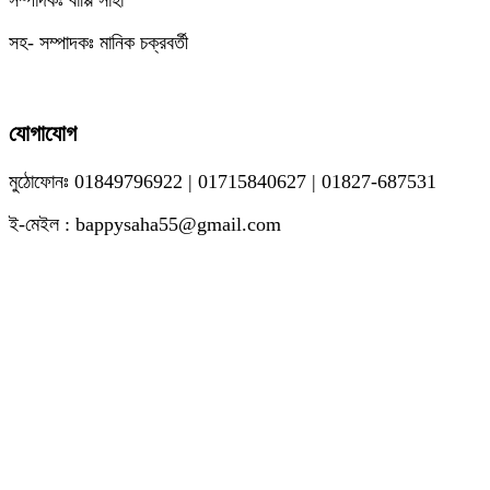
সম্পাদকঃ বাপ্পি সাহা
সহ- সম্পাদকঃ মানিক চক্রবর্তী
যোগাযোগ
মুঠোফোনঃ 01849796922 | 01715840627 | 01827-687531
ই-মেইল : bappysaha55@gmail.com