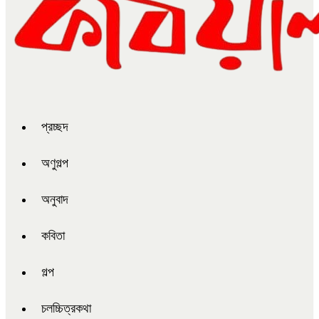
প্রচ্ছদ
অণুগল্প
অনুবাদ
কবিতা
গল্প
চলচ্চিত্রকথা