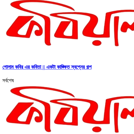
গোলাম কবির এর কবিতা || একটা কাঙ্ক্ষিত স্বপ্নের গল্প
সর্বশেষ