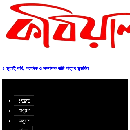
৫ জুলাই কবি, সংগঠক ও সম্পাদক বাপ্পি সাহা’র জন্মদিন
প্রচ্ছদ
অণুগল্প
অনুবাদ