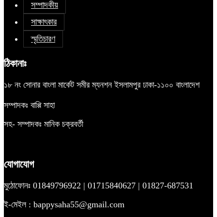
সম্পাদকীয়
সাক্ষাৎকার
স্মৃতিচারণ
ঠিকানাঃ
১৮ নং সোনার বাংলা মার্কেট সমীর ম্যনশন ইসলামপুর ঢাকা-১১০০ বাংলাদেশ
সম্পাদকঃ বাপ্পি সাহা
সহ- সম্পাদকঃ মানিক চক্রবর্তী
যোগাযোগ
মুঠোফোনঃ 01849796922 | 01715840627 | 01827-687531
ই-মেইল : bappysaha55@gmail.com