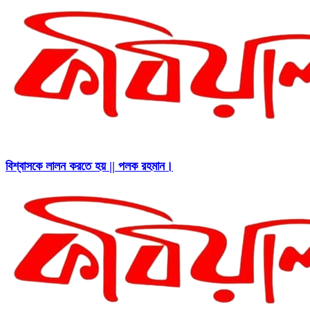
বিশ্বাসকে লালন করতে হয় || পলক রহমান।