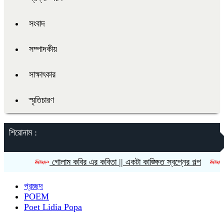
সংবাদ
সম্পাদকীয়
সাক্ষাৎকার
স্মৃতিচারণ
শিরোনাম :
গোলাম কবির এর কবিতা || একটা কাঙ্ক্ষিত স্বপ্নের গল্প
রীতি চাক
প্রচ্ছদ
POEM
Poet Lidia Popa