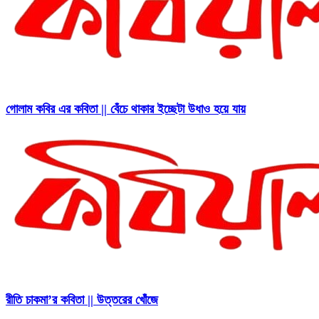
গোলাম কবির এর কবিতা || বেঁচে থাকার ইচ্ছেটা উধাও হয়ে যায়
রীতি চাকমা’র কবিতা || উত্তরের খোঁজে