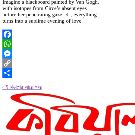
Imagine a blackboard painted by Van Gogh,
with isotopes from Circe’s absent eyes
before her penetrating gaze, K., everything
turns into a sublime evening of love.
Facebook
WhatsApp
Messenger
Copy
Link
Share
এই বিভাগের আরো খবর