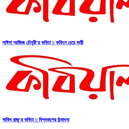
সাঈদা আজিজ চৌধুরী’র কবিতা || কফিনে চেয়ে ভারী
সাকিব রাজু’র কবিতা || বিশ্বকাপের উন্মাদনা