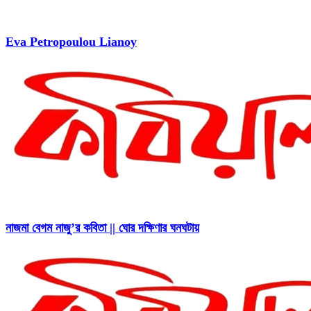
Eva Petropoulou Lianoy
নাজমা বেগম নাজু’র কবিতা || ঘোর দক্ষিণার ঘনঘটায়