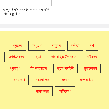
৫ জুলাই কবি, সংগঠক ও সম্পাদক বাপ্পি
সাহা’র জন্মদিন
প্রচ্ছদ
অণুগল্প
অনুবাদ
কবিতা
গল্প
চলচ্চিত্রকথা
ছড়া
ধারাবাহিক উপন্যাস
নাট্যকথা
প্রবন্ধ
বই আলোচনা
ভ্রমণকাহিনী
মুক্তগদ্য
রম্য গল্প
শ্রদ্ধা স্মরণ
সংবাদ
সম্পাদকীয়
সাক্ষাৎকার
স্মৃতিচারণ