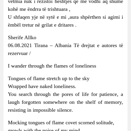
vetmia nuk i rezistoi heshtjes që më vodhi aq shumë
kohë me ëndrra të trishtuara ,
U shfaqen yje në sytë e mi ,aura shpërthen si agimi i
ëmbël tretur në grilat e dritares .
Sherife Allko
06.08.2021 Tirana – Albania Të drejtat e autores të
rezervuar /
I wander through the flames of loneliness
Tongues of flame stretch up to the sky
Wrapped have naked loneliness.
You search through the pores of life for patience, a
laugh forgotten somewhere on the shelf of memory,
resisting in impossible silence.
Mocking tongues of flame covet scorned solitude,
growls with the noise of my mind,