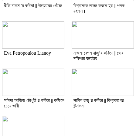
রীতি চাকমা’র কবিতা || উত্তরের খোঁজে
বিশ্বাসকে লালন করতে হয় || পলক
রহমান।
Eva Petropoulou Lianoy
নাজমা বেগম নাজু’র কবিতা || ঘোর
দক্ষিণার ঘনঘটায়
সাঈদা আজিজ চৌধুরী’র কবিতা || কফিনে
সাকিব রাজু’র কবিতা || বিশ্বকাপের
চেয়ে ভারী
উন্মাদনা