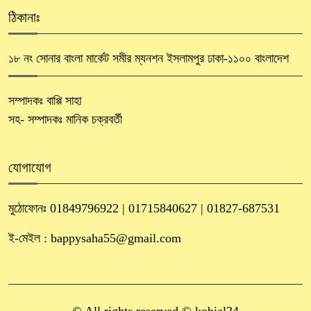
ঠিকানাঃ
১৮ নং সোনার বাংলা মার্কেট সমীর ম্যনশন ইসলামপুর ঢাকা-১১০০ বাংলাদেশ
সম্পাদকঃ বাপ্পি সাহা
সহ- সম্পাদকঃ মানিক চক্রবর্তী
যোগাযোগ
মুঠোফোনঃ 01849796922 | 01715840627 | 01827-687531
ই-মেইল : bappysaha55@gmail.com