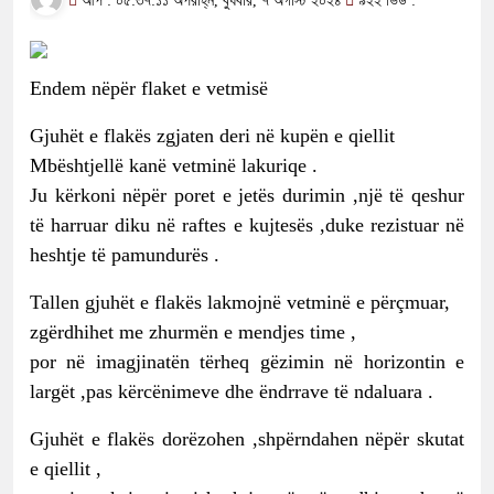
আপ : ০৫:৩৭:১১ অপরাহ্ন, বুধবার, ৭ অগাস্ট ২০২৪
৯২২ ভিউ :
Endem nëpër flaket e vetmisë
Gjuhët e flakës zgjaten deri në kupën e qiellit
Mbështjellë kanë vetminë lakuriqe .
Ju kërkoni nëpër poret e jetës durimin ,një të qeshur
të harruar diku në raftes e kujtesës ,duke rezistuar në
heshtje të pamundurës .
Tallen gjuhët e flakës lakmojnë vetminë e përçmuar,
zgërdhihet me zhurmën e mendjes time ,
por në imagjinatën tërheq gëzimin në horizontin e
largët ,pas kërcënimeve dhe ëndrrave të ndaluara .
Gjuhët e flakës dorëzohen ,shpërndahen nëpër skutat
e qiellit ,