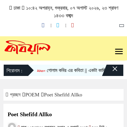
ঢাকা
১০:৪২ অপরাহ্ন, শুক্রবার, ০৭ অগাস্ট ২০২৬, ২৩ শ্রাবণ
১৪৩৩ বঙ্গাব্দ
×
গোলাম কবির এর কবিতা || একটা কাঙ্ক্ষিত স্বপ্নের গল্
শিরোনাম :
প্রচ্ছদ
POEM
Poet Shefifd Allko
Poet Shefifd Allko