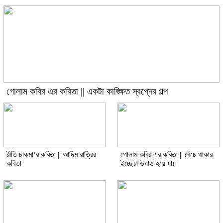
গোলাম কবির এর কবিতা || একটা কাঙ্ক্ষিত স্বপ্নের গল্প
রীতি চাকমা’র কবিতা || আদিম রাত্রির
গোলাম কবির এর কবিতা || বেঁচে থাকার
কবিতা
ইচ্ছেটা উধাও হয়ে যায়