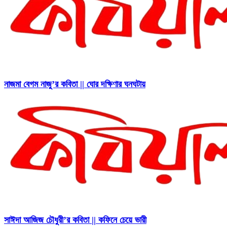
নাজমা বেগম নাজু’র কবিতা || ঘোর দক্ষিণার ঘনঘটায়
সাঈদা আজিজ চৌধুরী’র কবিতা || কফিনে চেয়ে ভারী