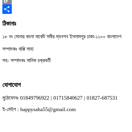
Copy
Link
Share
ঠিকানাঃ
১৮ নং সোনার বাংলা মার্কেট সমীর ম্যনশন ইসলামপুর ঢাকা-১১০০ বাংলাদেশ
সম্পাদকঃ বাপ্পি সাহা
সহ- সম্পাদকঃ মানিক চক্রবর্তী
যোগাযোগ
মুঠোফোনঃ 01849796922 | 01715840627 | 01827-687531
ই-মেইল : bappysaha55@gmail.com