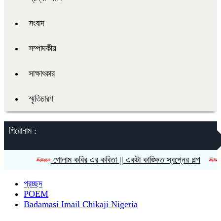
সংবাদ
সম্পাদকীয়
সাক্ষাৎকার
স্মৃতিচারণ
শিরোনাম :
গোলাম কবির এর কবিতা || একটা কাঙ্ক্ষিত স্বপ্নের গল্প
রীতি চাকম
প্রচ্ছদ
POEM
Badamasi Imail Chikaji Nigeria