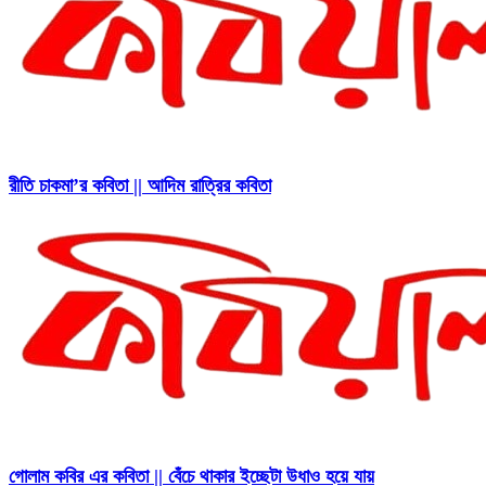
রীতি চাকমা’র কবিতা || আদিম রাত্রির কবিতা
গোলাম কবির এর কবিতা || বেঁচে থাকার ইচ্ছেটা উধাও হয়ে যায়