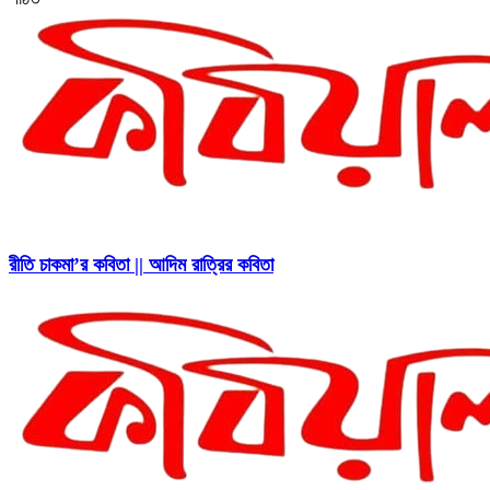
রীতি চাকমা’র কবিতা || আদিম রাত্রির কবিতা