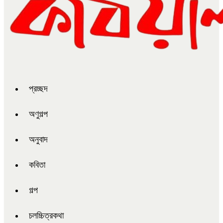
প্রচ্ছদ
অণুগল্প
অনুবাদ
কবিতা
গল্প
চলচ্চিত্রকথা