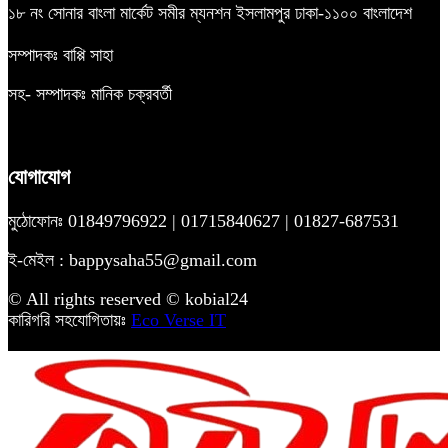
১৮ নং সোনার বাংলা মার্কেট সমীর ম্যনশন ইসলামপুর ঢাকা-১১০০ বাংলাদেশ
সম্পাদকঃ বাপ্পি সাহা
সহ- সম্পাদকঃ মানিক চক্রবর্তী
যোগাযোগ
মুঠোফোনঃ 01849796922 | 01715840627 | 01827-687531
ই-মেইল : bappysaha55@gmail.com
© All rights reserved © kobial24
কারিগরি সহযোগিতায়ঃ
Eco Verse IT