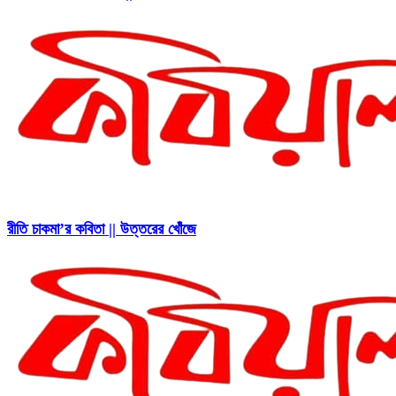
রীতি চাকমা’র কবিতা || উত্তরের খোঁজে