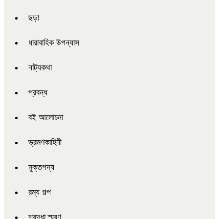
ছড়া
ধারাবাহিক উপন্যাস
নাট্যকথা
প্রবন্ধ
বই আলোচনা
ভ্রমণকাহিনী
মুক্তগদ্য
রম্য গল্প
শ্রদ্ধা স্মরণ