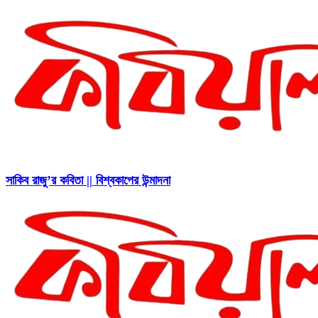
সাকিব রাজু’র কবিতা || বিশ্বকাপের উন্মাদনা