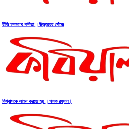
রীতি চাকমা’র কবিতা || উত্তরের খোঁজে
বিশ্বাসকে লালন করতে হয় || পলক রহমান।