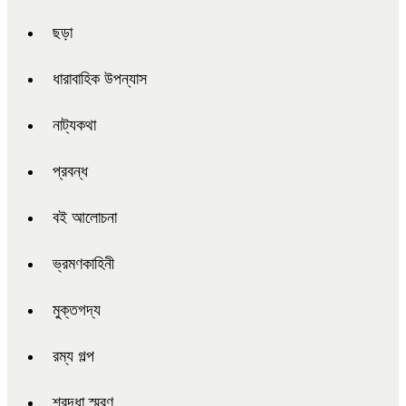
ছড়া
ধারাবাহিক উপন্যাস
নাট্যকথা
প্রবন্ধ
বই আলোচনা
ভ্রমণকাহিনী
মুক্তগদ্য
রম্য গল্প
শ্রদ্ধা স্মরণ