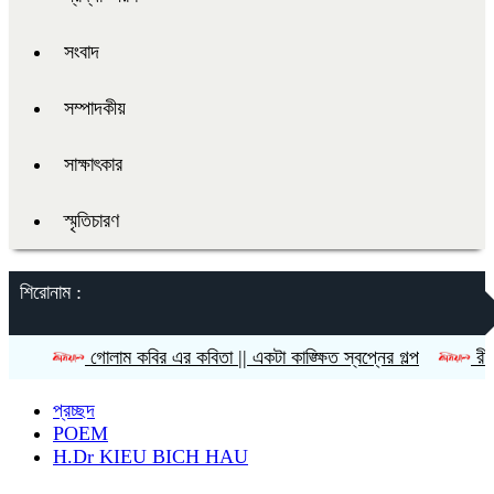
সংবাদ
সম্পাদকীয়
সাক্ষাৎকার
স্মৃতিচারণ
শিরোনাম :
গোলাম কবির এর কবিতা || একটা কাঙ্ক্ষিত স্বপ্নের গল্প
রীতি চাকমা’র কব
প্রচ্ছদ
POEM
H.Dr KIEU BICH HAU