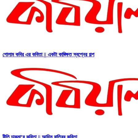
গোলাম কবির এর কবিতা || একটা কাঙ্ক্ষিত স্বপ্নের গল্প
রীতি চাকমা’র কবিতা || আদিম রাত্রির কবিতা