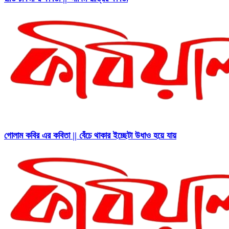
গোলাম কবির এর কবিতা || বেঁচে থাকার ইচ্ছেটা উধাও হয়ে যায়