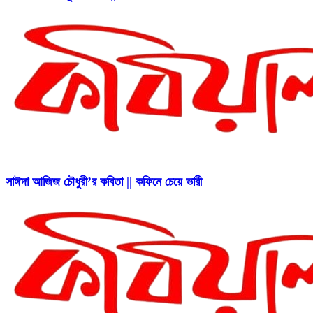
সাঈদা আজিজ চৌধুরী’র কবিতা || কফিনে চেয়ে ভারী