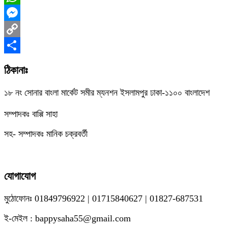
WhatsApp
Messenger
Copy
Link
Share
ঠিকানাঃ
১৮ নং সোনার বাংলা মার্কেট সমীর ম্যনশন ইসলামপুর ঢাকা-১১০০ বাংলাদেশ
সম্পাদকঃ বাপ্পি সাহা
সহ- সম্পাদকঃ মানিক চক্রবর্তী
যোগাযোগ
মুঠোফোনঃ 01849796922 | 01715840627 | 01827-687531
ই-মেইল : bappysaha55@gmail.com