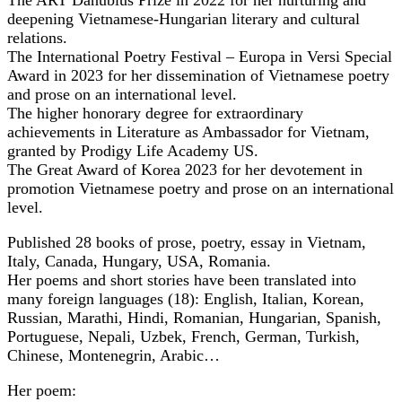
The ART Danubius Prize in 2022 for her nurturing and
deepening Vietnamese-Hungarian literary and cultural
relations.
The International Poetry Festival – Europa in Versi Special
Award in 2023 for her dissemination of Vietnamese poetry
and prose on an international level.
The higher honorary degree for extraordinary
achievements in Literature as Ambassador for Vietnam,
granted by Prodigy Life Academy US.
The Great Award of Korea 2023 for her devotement in
promotion Vietnamese poetry and prose on an international
level.
Published 28 books of prose, poetry, essay in Vietnam,
Italy, Canada, Hungary, USA, Romania.
Her poems and short stories have been translated into
many foreign languages (18): English, Italian, Korean,
Russian, Marathi, Hindi, Romanian, Hungarian, Spanish,
Portuguese, Nepali, Uzbek, French, German, Turkish,
Chinese, Montenegrin, Arabic…
Her poem: