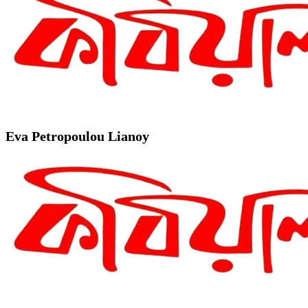
Eva Petropoulou Lianoy