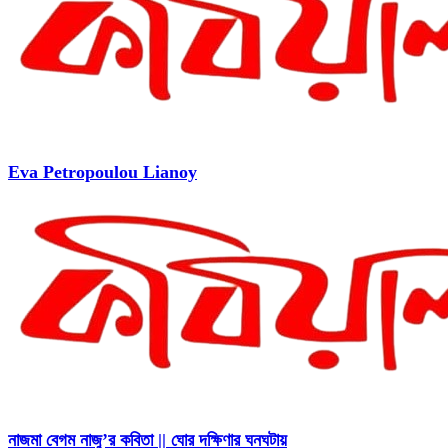
Eva Petropoulou Lianoy
নাজমা বেগম নাজু’র কবিতা || ঘোর দক্ষিণার ঘনঘটায়