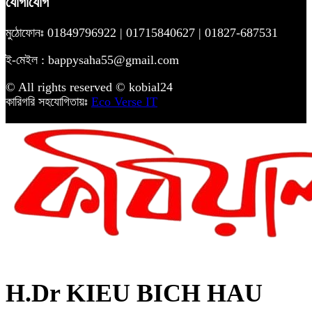
যোগাযোগ
মুঠোফোনঃ 01849796922 | 01715840627 | 01827-687531
ই-মেইল : bappysaha55@gmail.com
© All rights reserved © kobial24
কারিগরি সহযোগিতায়ঃ
Eco Verse IT
H.Dr KIEU BICH HAU