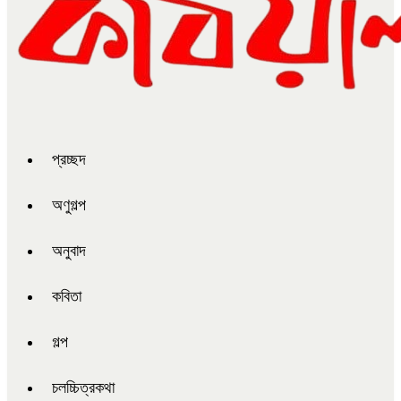
প্রচ্ছদ
অণুগল্প
অনুবাদ
কবিতা
গল্প
চলচ্চিত্রকথা