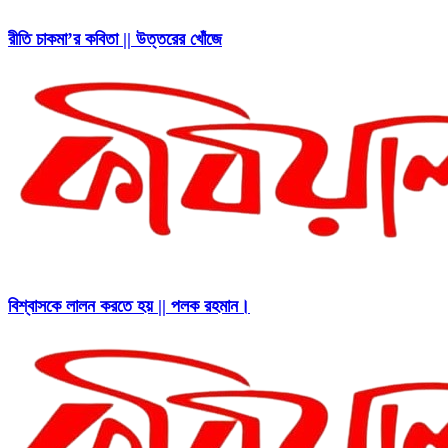
রীতি চাকমা’র কবিতা || উত্তরের খোঁজে
বিশ্বাসকে লালন করতে হয় || পলক রহমান।