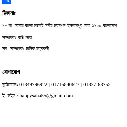
Link
Share
ঠিকানাঃ
১৮ নং সোনার বাংলা মার্কেট সমীর ম্যনশন ইসলামপুর ঢাকা-১১০০ বাংলাদেশ
সম্পাদকঃ বাপ্পি সাহা
সহ- সম্পাদকঃ মানিক চক্রবর্তী
যোগাযোগ
মুঠোফোনঃ 01849796922 | 01715840627 | 01827-687531
ই-মেইল : bappysaha55@gmail.com