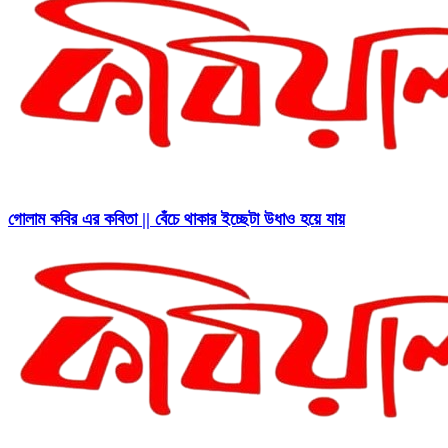
গোলাম কবির এর কবিতা || বেঁচে থাকার ইচ্ছেটা উধাও হয়ে যায়