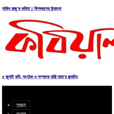
সাকিব রাজু’র কবিতা || বিশ্বকাপের উন্মাদনা
৫ জুলাই কবি, সংগঠক ও সম্পাদক বাপ্পি সাহা’র জন্মদিন
প্রচ্ছদ
অণুগল্প