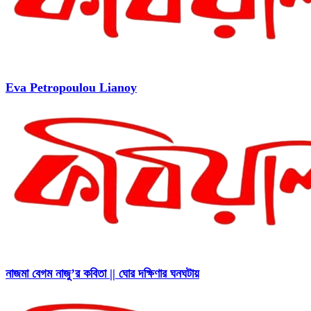
Eva Petropoulou Lianoy
নাজমা বেগম নাজু’র কবিতা || ঘোর দক্ষিণার ঘনঘটায়