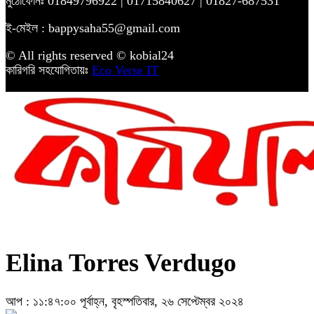
মুঠোফোনঃ 01849796922 | 01715840627 | 01827-687531
ই-মেইল : bappysaha55@gmail.com
© All rights reserved © kobial24
কারিগরি সহযোগিতায়ঃ
Eco Verse IT
Elina Torres Verdugo
আপ : ১১:৪৭:০০ পূর্বাহ্ন, বৃহস্পতিবার, ২৬ সেপ্টেম্বর ২০২৪