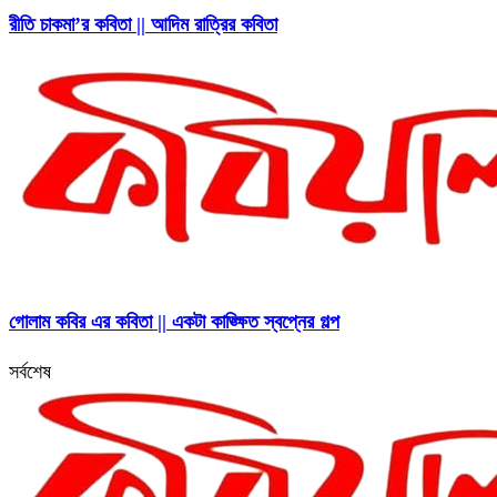
রীতি চাকমা’র কবিতা || আদিম রাত্রির কবিতা
গোলাম কবির এর কবিতা || একটা কাঙ্ক্ষিত স্বপ্নের গল্প
সর্বশেষ