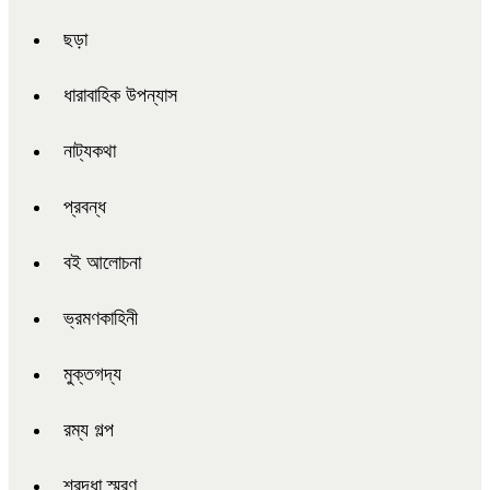
ছড়া
ধারাবাহিক উপন্যাস
নাট্যকথা
প্রবন্ধ
বই আলোচনা
ভ্রমণকাহিনী
মুক্তগদ্য
রম্য গল্প
শ্রদ্ধা স্মরণ