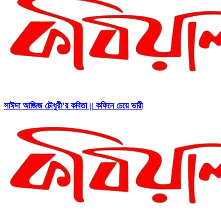
সাঈদা আজিজ চৌধুরী’র কবিতা || কফিনে চেয়ে ভারী