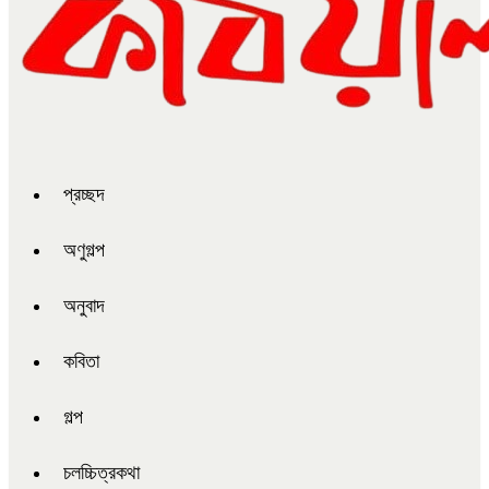
প্রচ্ছদ
অণুগল্প
অনুবাদ
কবিতা
গল্প
চলচ্চিত্রকথা