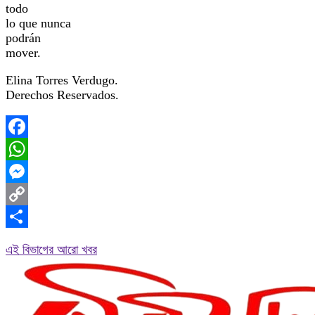
todo
lo que nunca
podrán
mover.
Elina Torres Verdugo.
Derechos Reservados.
Facebook
WhatsApp
Messenger
Copy
Link
Share
এই বিভাগের আরো খবর