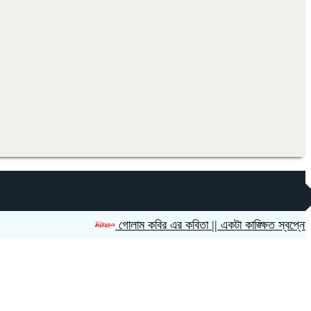
গোলাম কবির এর কবিতা || একটা কাঙ্ক্ষিত স্বপ্নের গল্প