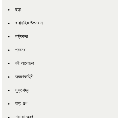
ছড়া
ধারাবাহিক উপন্যাস
নাট্যকথা
প্রবন্ধ
বই আলোচনা
ভ্রমণকাহিনী
মুক্তগদ্য
রম্য গল্প
শ্রদ্ধা স্মরণ