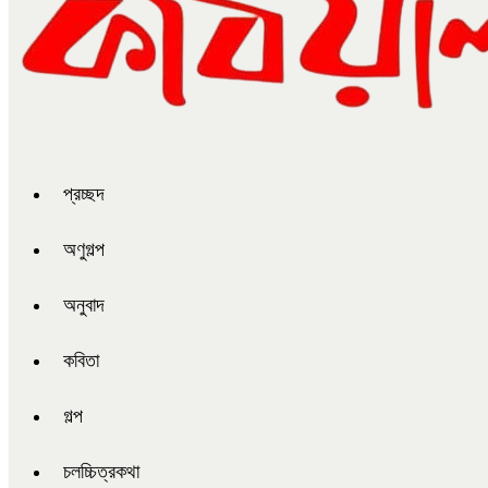
প্রচ্ছদ
অণুগল্প
অনুবাদ
কবিতা
গল্প
চলচ্চিত্রকথা