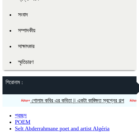
সংবাদ
সম্পাদকীয়
সাক্ষাৎকার
স্মৃতিচারণ
শিরোনাম :
গোলাম কবির এর কবিতা || একটা কাঙ্ক্ষিত স্বপ্নের গল্প
রীতি চাকমা
প্রচ্ছদ
POEM
Selt Abderrahmane poet and artist Algéria