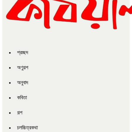
প্রচ্ছদ
অণুগল্প
অনুবাদ
কবিতা
গল্প
চলচ্চিত্রকথা