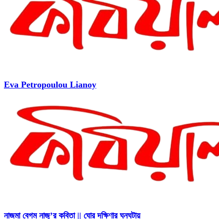
Eva Petropoulou Lianoy
নাজমা বেগম নাজু’র কবিতা || ঘোর দক্ষিণার ঘনঘটায়