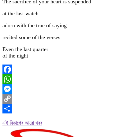
The sacrifice of your heart is suspended
at the last watch
adorn with the true of saying
recited some of the verses
Even the last quarter
of the night
Facebook
WhatsApp
Messenger
Copy
Link
Share
এই বিভাগের আরো খবর