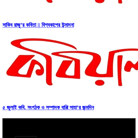
সাকিব রাজু’র কবিতা || বিশ্বকাপের উন্মাদনা
৫ জুলাই কবি, সংগঠক ও সম্পাদক বাপ্পি সাহা’র জন্মদিন