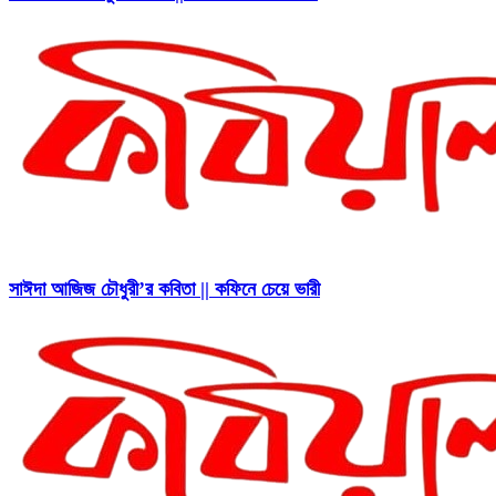
সাঈদা আজিজ চৌধুরী’র কবিতা || কফিনে চেয়ে ভারী