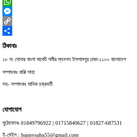
Facebook
WhatsApp
Messenger
Copy
Link
Share
ঠিকানাঃ
১৮ নং সোনার বাংলা মার্কেট সমীর ম্যনশন ইসলামপুর ঢাকা-১১০০ বাংলাদেশ
সম্পাদকঃ বাপ্পি সাহা
সহ- সম্পাদকঃ মানিক চক্রবর্তী
যোগাযোগ
মুঠোফোনঃ 01849796922 | 01715840627 | 01827-687531
ই-মেইল : bappysaha55@gmail.com