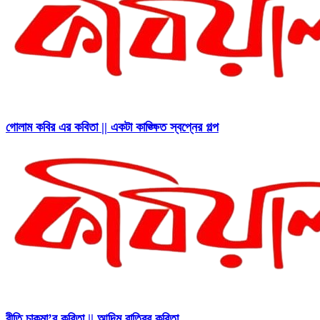
গোলাম কবির এর কবিতা || একটা কাঙ্ক্ষিত স্বপ্নের গল্প
রীতি চাকমা’র কবিতা || আদিম রাত্রির কবিতা