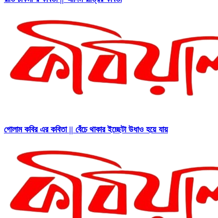
গোলাম কবির এর কবিতা || বেঁচে থাকার ইচ্ছেটা উধাও হয়ে যায়