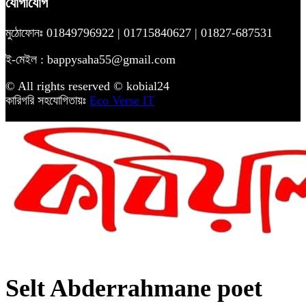
যোগাযোগ
মুঠোফোনঃ 01849796922 | 01715840627 | 01827-687531
ই-মেইল : bappysaha55@gmail.com
© All rights reserved © kobial24
কারিগরি সহযোগিতায়ঃ
Eco Verse IT
Selt Abderrahmane poet