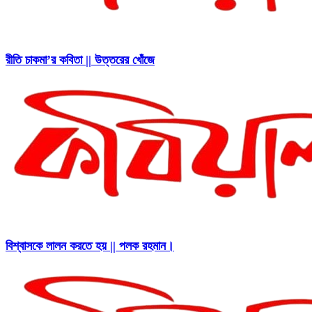
রীতি চাকমা’র কবিতা || উত্তরের খোঁজে
বিশ্বাসকে লালন করতে হয় || পলক রহমান।