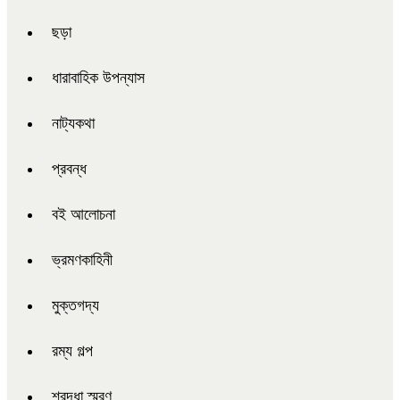
ছড়া
ধারাবাহিক উপন্যাস
নাট্যকথা
প্রবন্ধ
বই আলোচনা
ভ্রমণকাহিনী
মুক্তগদ্য
রম্য গল্প
শ্রদ্ধা স্মরণ