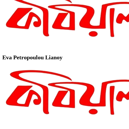
Eva Petropoulou Lianoy