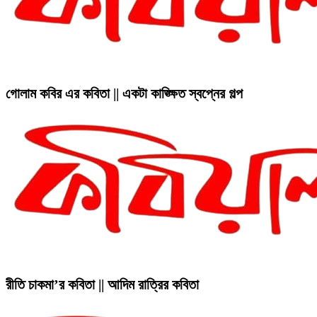
গোলাম কবির এর কবিতা || একটা কাঙ্ক্ষিত স্বপ্নের গল্প
রীতি চাকমা’র কবিতা || আদিম রাত্রির কবিতা