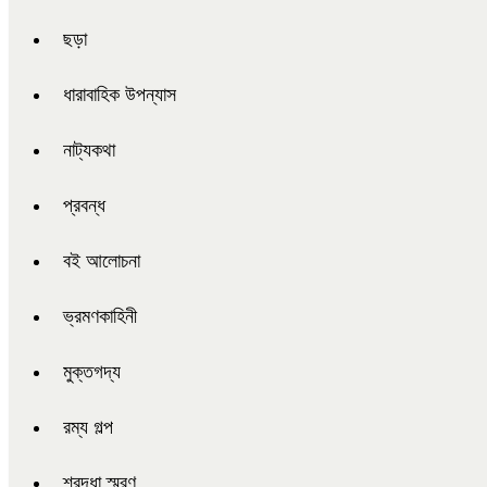
ছড়া
ধারাবাহিক উপন্যাস
নাট্যকথা
প্রবন্ধ
বই আলোচনা
ভ্রমণকাহিনী
মুক্তগদ্য
রম্য গল্প
শ্রদ্ধা স্মরণ