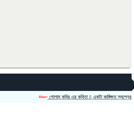
গোলাম কবির এর কবিতা || একটা কাঙ্ক্ষিত স্বপ্নের গল্প