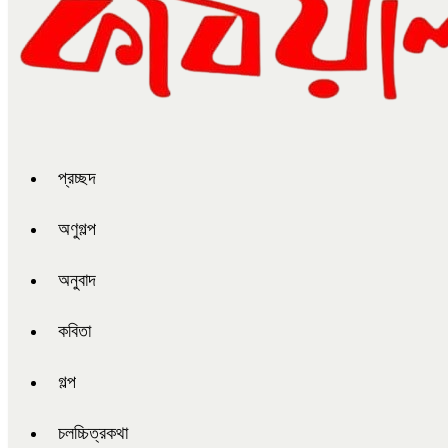
প্রচ্ছদ
অণুগল্প
অনুবাদ
কবিতা
গল্প
চলচ্চিত্রকথা