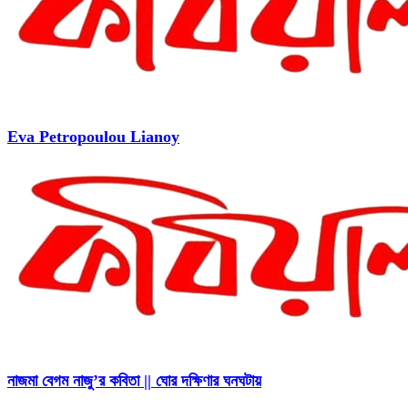
Eva Petropoulou Lianoy
নাজমা বেগম নাজু’র কবিতা || ঘোর দক্ষিণার ঘনঘটায়