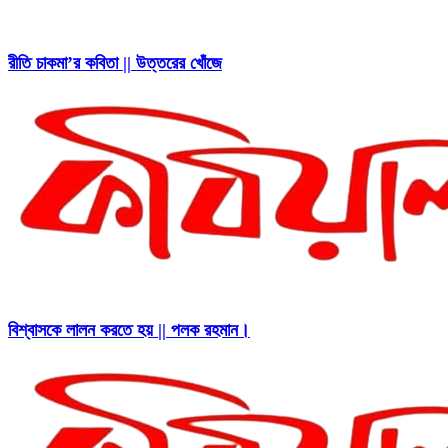
রীতি চাকমা’র কবিতা || উত্তরের খোঁজে
বিশ্বাসকে লালন করতে হয় || পলক রহমান।