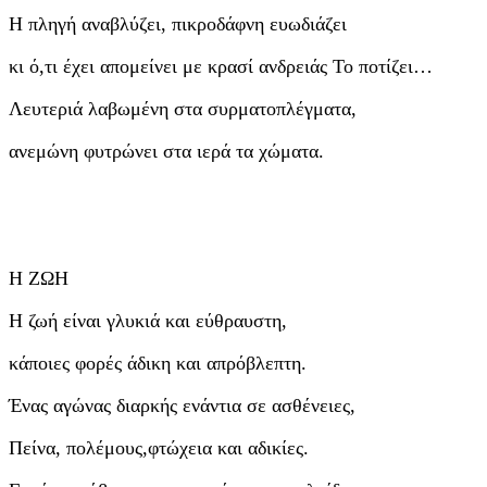
Η πληγή αναβλύζει, πικροδάφνη ευωδιάζει
κι ό,τι έχει απομείνει με κρασί ανδρειάς Το ποτίζει…
Λευτεριά λαβωμένη στα συρματοπλέγματα,
ανεμώνη φυτρώνει στα ιερά τα χώματα.
Η ΖΩΗ
Η ζωή είναι γλυκιά και εύθραυστη,
κάποιες φορές άδικη και απρόβλεπτη.
Ένας αγώνας διαρκής ενάντια σε ασθένειες,
Πείνα, πολέμους,φτώχεια και αδικίες.