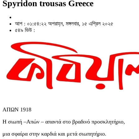
Spyridon trousas Greece
আপ : ০১:৫৪:২২ অপরাহ্ন, মঙ্গলবার, ১৫ এপ্রিল ২০২৫
৫৪৯ ভিউ :
ΑΠΩΝ 1918
Η σιωπή –Απών – απαντά στο βραδινό προσκλητήριο,
μια σφαίρα στην καρδιά και μετά σιωπητήριο.