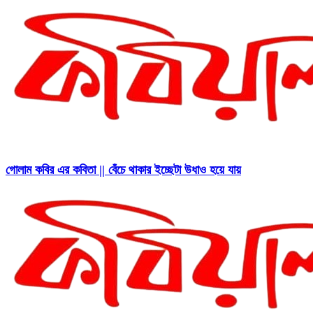
গোলাম কবির এর কবিতা || বেঁচে থাকার ইচ্ছেটা উধাও হয়ে যায়