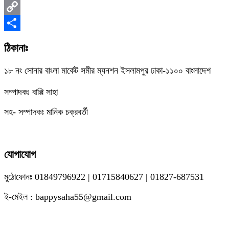
Messenger
Copy
Link
Share
ঠিকানাঃ
১৮ নং সোনার বাংলা মার্কেট সমীর ম্যনশন ইসলামপুর ঢাকা-১১০০ বাংলাদেশ
সম্পাদকঃ বাপ্পি সাহা
সহ- সম্পাদকঃ মানিক চক্রবর্তী
যোগাযোগ
মুঠোফোনঃ 01849796922 | 01715840627 | 01827-687531
ই-মেইল : bappysaha55@gmail.com