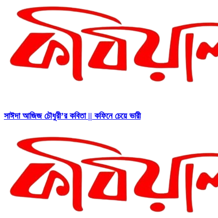
সাঈদা আজিজ চৌধুরী’র কবিতা || কফিনে চেয়ে ভারী