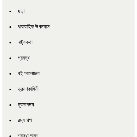
ছড়া
ধারাবাহিক উপন্যাস
নাট্যকথা
প্রবন্ধ
বই আলোচনা
ভ্রমণকাহিনী
মুক্তগদ্য
রম্য গল্প
শ্রদ্ধা স্মরণ