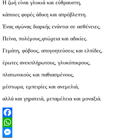
Η ζωή είναι γλυκιά και εύθραυστη,
κάποιες φορές άδικη και απρόβλεπτη.
Ένας αγώνας διαρκής ενάντια σε ασθένειες,
Πείνα, πολέμους,φτώχεια και αδικίες.
Γεμάτη, φόβους, απογοητεύσεις και ελπίδες,
έρωτες ανεκπλήρωτους, γλυκόπικρους,
πλατωνικούς και παθιασμένους,
μέστωμα, εμπειρίες και ανεμελιά,
αλλά και γηρατειά, μεταμέλεια και μοναξιά.
Facebook
WhatsApp