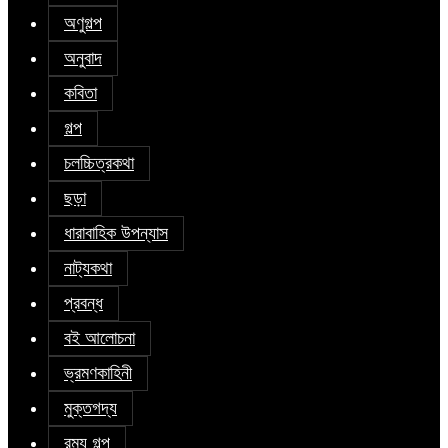
অণুগল্প
অনুবাদ
কবিতা
গল্প
চলচ্চিত্রকথা
ছড়া
ধারাবাহিক উপন্যাস
নাট্যকথা
প্রবন্ধ
বই আলোচনা
ভ্রমণকাহিনী
মুক্তগদ্য
রম্য গল্প