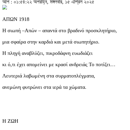
আপ : ০১:৫৪:২২ অপরাহ্ন, মঙ্গলবার, ১৫ এপ্রিল ২০২৫
ΑΠΩΝ 1918
Η σιωπή –Απών – απαντά στο βραδινό προσκλητήριο,
μια σφαίρα στην καρδιά και μετά σιωπητήριο.
Η πληγή αναβλύζει, πικροδάφνη ευωδιάζει
κι ό,τι έχει απομείνει με κρασί ανδρειάς Το ποτίζει…
Λευτεριά λαβωμένη στα συρματοπλέγματα,
ανεμώνη φυτρώνει στα ιερά τα χώματα.
Η ΖΩΗ