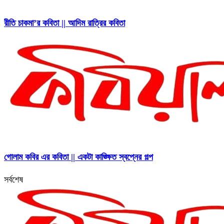
রীতি চাকমা’র কবিতা || আদিম রাত্রির কবিতা
গোলাম কবির এর কবিতা || একটা কাঙ্ক্ষিত স্বপ্নের গল্প
সর্বশেষ