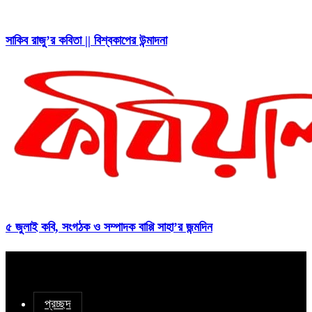
সাকিব রাজু’র কবিতা || বিশ্বকাপের উন্মাদনা
৫ জুলাই কবি, সংগঠক ও সম্পাদক বাপ্পি সাহা’র জন্মদিন
প্রচ্ছদ