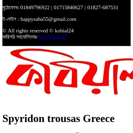
মুঠোফোনঃ 01849796922 | 01715840627 | 01827-687531
ই-মেইল : bappysaha55@gmail.com
© All rights reserved © kobial24
কারিগরি সহযোগিতায়ঃ
Eco Verse IT
Spyridon trousas Greece