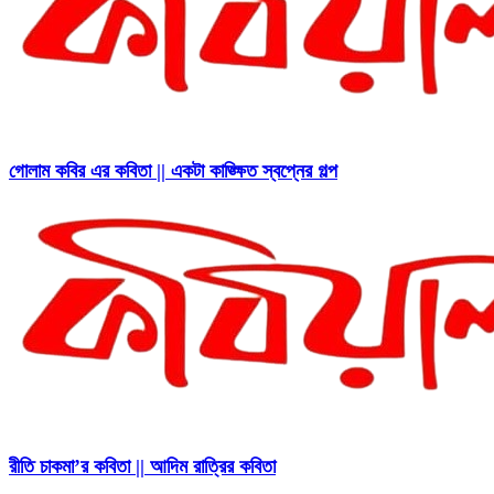
গোলাম কবির এর কবিতা || একটা কাঙ্ক্ষিত স্বপ্নের গল্প
রীতি চাকমা’র কবিতা || আদিম রাত্রির কবিতা