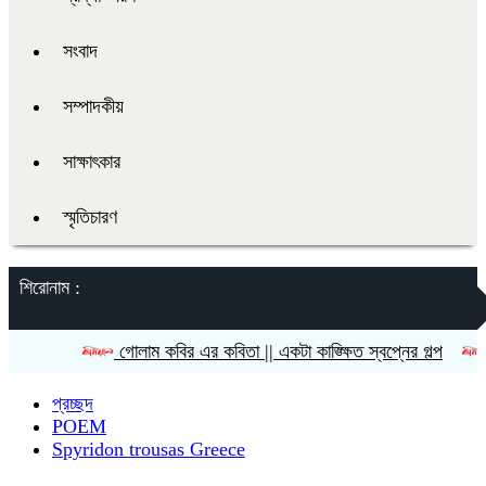
সংবাদ
সম্পাদকীয়
সাক্ষাৎকার
স্মৃতিচারণ
শিরোনাম :
গোলাম কবির এর কবিতা || একটা কাঙ্ক্ষিত স্বপ্নের গল্প
রীতি চাকম
প্রচ্ছদ
POEM
Spyridon trousas Greece