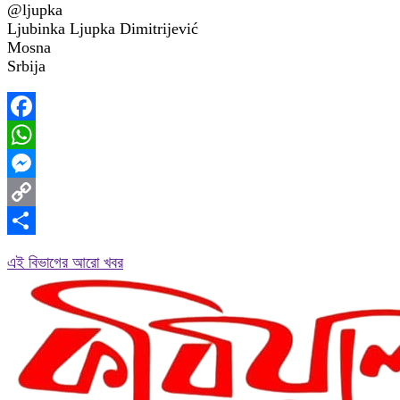
@ljupka
Ljubinka Ljupka Dimitrijević
Mosna
Srbija
Facebook
WhatsApp
Messenger
Copy
Link
Share
এই বিভাগের আরো খবর