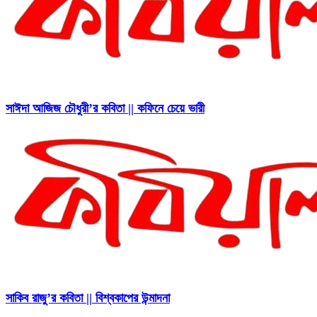
সাঈদা আজিজ চৌধুরী’র কবিতা || কফিনে চেয়ে ভারী
সাকিব রাজু’র কবিতা || বিশ্বকাপের উন্মাদনা