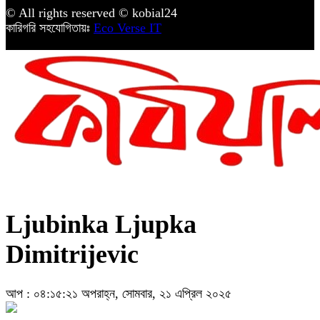
© All rights reserved © kobial24
কারিগরি সহযোগিতায়ঃ
Eco Verse IT
Ljubinka Ljupka
Dimitrijevic
আপ : ০৪:১৫:২১ অপরাহ্ন, সোমবার, ২১ এপ্রিল ২০২৫