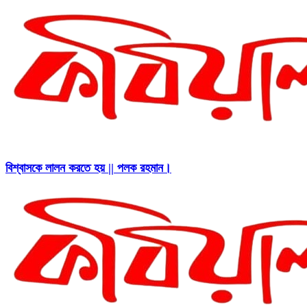
বিশ্বাসকে লালন করতে হয় || পলক রহমান।