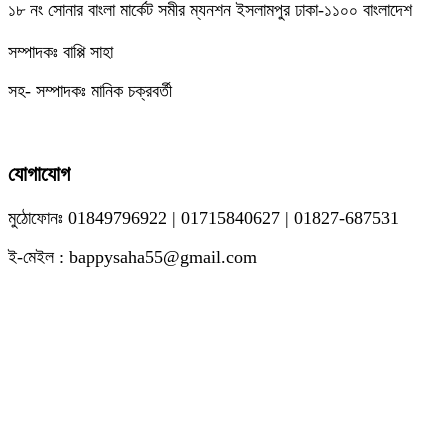
১৮ নং সোনার বাংলা মার্কেট সমীর ম্যনশন ইসলামপুর ঢাকা-১১০০ বাংলাদেশ
সম্পাদকঃ বাপ্পি সাহা
সহ- সম্পাদকঃ মানিক চক্রবর্তী
যোগাযোগ
মুঠোফোনঃ 01849796922 | 01715840627 | 01827-687531
ই-মেইল : bappysaha55@gmail.com