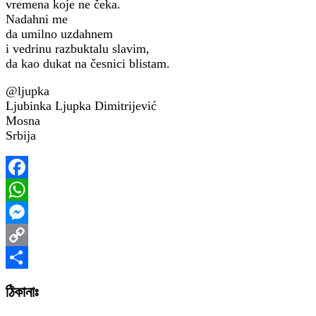
vremena koje ne čeka.
Nadahni me
da umilno uzdahnem
i vedrinu razbuktalu slavim,
da kao dukat na česnici blistam.
@ljupka
Ljubinka Ljupka Dimitrijević
Mosna
Srbija
Facebook
WhatsApp
Messenger
Copy
Link
Share
ঠিকানাঃ