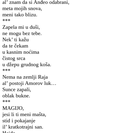
al’ znam da si Anđeo odabrani,
meta mojih snova,
meni tako blizu.
***
Zapela mi u duši,
ne mogu bez tebe.
Nek’ ti kažu
da te čekam
u kasnim noćima
čistog srca
u džepu grudnog koša.
***
Nema na zemlji Raja
al’ postoji Amorov luk…
Sunce zapali,
oblak bukne.
***
MAGIJO,
jesi li ti meni mašta,
stid i pokajanje
il’ kratkotrajni san.