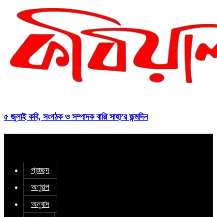
৫ জুলাই কবি, সংগঠক ও সম্পাদক বাপ্পি সাহা’র জন্মদিন
প্রচ্ছদ
অণুগল্প
অনুবাদ