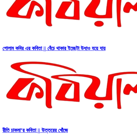
গোলাম কবির এর কবিতা || বেঁচে থাকার ইচ্ছেটা উধাও হয়ে যায়
রীতি চাকমা’র কবিতা || উত্তরের খোঁজে