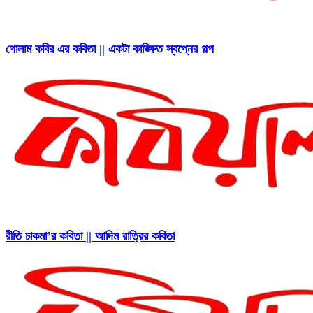
গোলাম কবির এর কবিতা || একটা কাঙ্ক্ষিত স্বপ্নের গল্প
রীতি চাকমা’র কবিতা || আদিম রাত্রির কবিতা