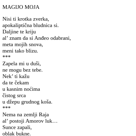
MAGIJO MOJA
Nisi ti krotka zverka,
apokaliptična bludnica si.
Daljine te kriju
al’ znam da si Anđeo odabrani,
meta mojih snova,
meni tako blizu.
***
Zapela mi u duši,
ne mogu bez tebe.
Nek’ ti kažu
da te čekam
u kasnim noćima
čistog srca
u džepu grudnog koša.
***
Nema na zemlji Raja
al’ postoji Amorov luk…
Sunce zapali,
oblak bukne.