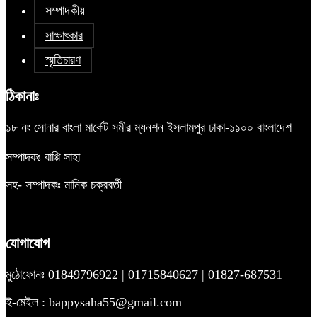
সম্পাদকীয়
সাক্ষাৎকার
স্মৃতিচারণ
ঠিকানাঃ
১৮ নং সোনার বাংলা মার্কেট সমীর ম্যনশন ইসলামপুর ঢাকা-১১০০ বাংলাদেশ
সম্পাদকঃ বাপ্পি সাহা
সহ- সম্পাদকঃ মানিক চক্রবর্তী
যোগাযোগ
মুঠোফোনঃ 01849796922 | 01715840627 | 01827-687531
ই-মেইল : bappysaha55@gmail.com