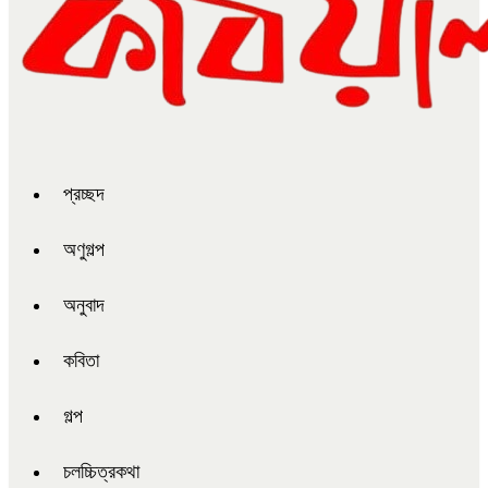
প্রচ্ছদ
অণুগল্প
অনুবাদ
কবিতা
গল্প
চলচ্চিত্রকথা