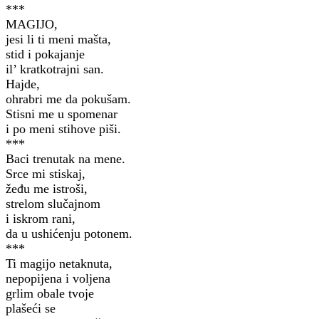
***
MAGIJO,
jesi li ti meni mašta,
stid i pokajanje
il’ kratkotrajni san.
Hajde,
ohrabri me da pokušam.
Stisni me u spomenar
i po meni stihove piši.
***
Baci trenutak na mene.
Srce mi stiskaj,
žeđu me istroši,
strelom slučajnom
i iskrom rani,
da u ushićenju potonem.
***
Ti magijo netaknuta,
nepopijena i voljena
grlim obale tvoje
plašeći se