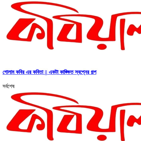
গোলাম কবির এর কবিতা || একটা কাঙ্ক্ষিত স্বপ্নের গল্প
সর্বশেষ