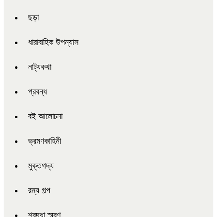
ছড়া
ধারাবাহিক উপন্যাস
নাট্যকথা
প্রবন্ধ
বই আলোচনা
ভ্রমণকাহিনী
মুক্তগদ্য
রম্য গল্প
শ্রদ্ধা স্মরণ