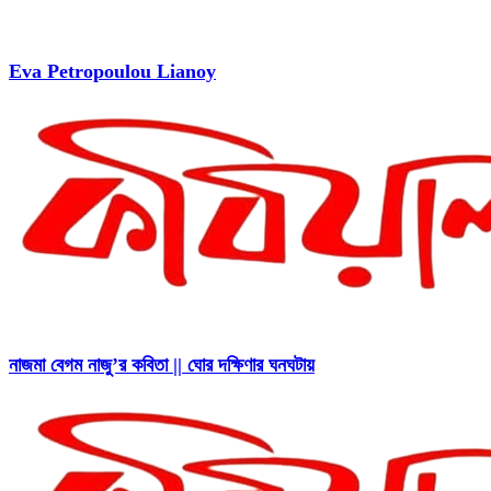
Eva Petropoulou Lianoy
নাজমা বেগম নাজু’র কবিতা || ঘোর দক্ষিণার ঘনঘটায়