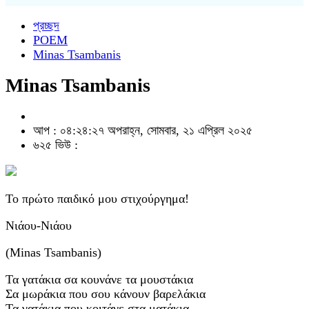
প্রচ্ছদ
POEM
Minas Tsambanis
Minas Tsambanis
আপ : ০৪:২৪:২৭ অপরাহ্ন, সোমবার, ২১ এপ্রিল ২০২৫
৬২৫ ভিউ :
To πρώτο παιδικό μου στιχούργημα!
Νιάου-Νιάου
(Minas Tsambanis)
Τα γατάκια σα κουνάνε τα μουστάκια
Σα μωράκια που σου κάνουν βαρελάκια
Τα γατάκια που κοιτάνε στα ματάκια