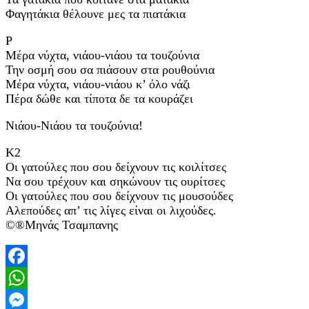
Φαγητάκια θέλουνε μες τα πιατάκια
Ρ
Μέρα νύχτα, νιάου-νιάου τα τουζούνια
Την οσμή σου σα πιάσουν στα ρουθούνια
Μέρα νύχτα, νιάου-νιάου κ’ όλο νάζι
Πέρα δώθε και τίποτα δε τα κουράζει
Νιάου-Νιάου τα τουζούνια!
Κ2
Οι γατούλες που σου δείχνουν τις κοιλίτσες
Nα σου τρέχουν και σηκώνουν τις ουρίτσες
Οι γατούλες που σου δείχνουν τις μουσούδες
Αλεπούδες απ’ τις λίγες είναι οι λιχούδες.
©®Μηνάς Τσαμπανης
Facebook
WhatsApp