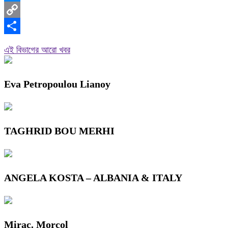
Messenger
Copy
Link
Share
এই বিভাগের আরো খবর
Eva Petropoulou Lianoy
TAGHRID BOU MERHI
ANGELA KOSTA – ALBANIA & ITALY
Mirac. Morcol