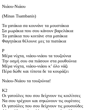
Νιάου-Νιάου
(Minas Tsambanis)
Τα γατάκια σα κουνάνε τα μουστάκια
Σα μωράκια που σου κάνουν βαρελάκια
Τα γατάκια που κοιτάνε στα ματάκια
Φαγητάκια θέλουνε μες τα πιατάκια
Ρ
Μέρα νύχτα, νιάου-νιάου τα τουζούνια
Την οσμή σου σα πιάσουν στα ρουθούνια
Μέρα νύχτα, νιάου-νιάου κ’ όλο νάζι
Πέρα δώθε και τίποτα δε τα κουράζει
Νιάου-Νιάου τα τουζούνια!
Κ2
Οι γατούλες που σου δείχνουν τις κοιλίτσες
Nα σου τρέχουν και σηκώνουν τις ουρίτσες
Οι γατούλες που σου δείχνουν τις μουσούδες