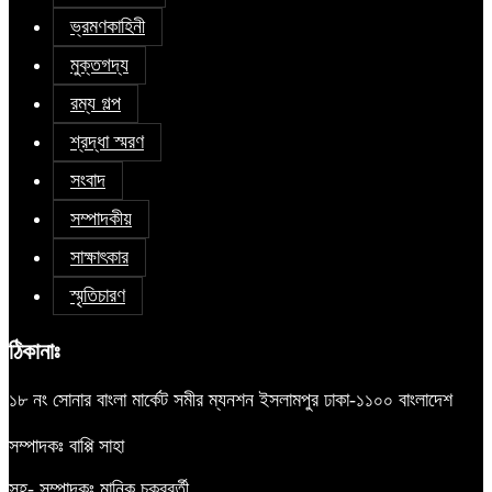
ভ্রমণকাহিনী
মুক্তগদ্য
রম্য গল্প
শ্রদ্ধা স্মরণ
সংবাদ
সম্পাদকীয়
সাক্ষাৎকার
স্মৃতিচারণ
ঠিকানাঃ
১৮ নং সোনার বাংলা মার্কেট সমীর ম্যনশন ইসলামপুর ঢাকা-১১০০ বাংলাদেশ
সম্পাদকঃ বাপ্পি সাহা
সহ- সম্পাদকঃ মানিক চক্রবর্তী