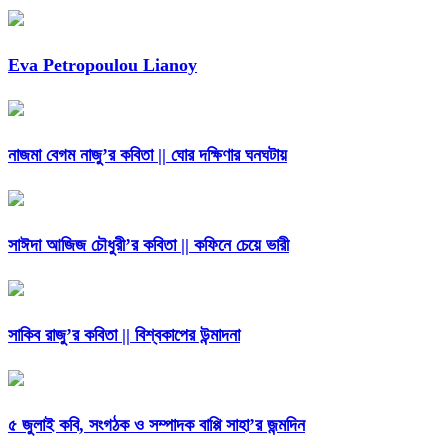
Eva Petropoulou Lianoy
নাজমা বেগম নাজু’র কবিতা || ঘোর দক্ষিণার ঘনঘটায়
সাঈদা আজিজ চৌধুরী’র কবিতা || কফিনে চেয়ে ভারী
সাকিব রাজু’র কবিতা || বিশ্বকাপের উন্মাদনা
৫ জুলাই কবি, সংগঠক ও সম্পাদক বাপ্পি সাহা’র জন্মদিন