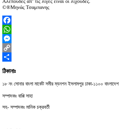
Αλεπούδες απ’ τις λίγες είναι οι λιχούδες.
©®Μηνάς Τσαμπανης
Facebook
WhatsApp
Messenger
Copy
Link
Share
ঠিকানাঃ
১৮ নং সোনার বাংলা মার্কেট সমীর ম্যনশন ইসলামপুর ঢাকা-১১০০ বাংলাদেশ
সম্পাদকঃ বাপ্পি সাহা
সহ- সম্পাদকঃ মানিক চক্রবর্তী