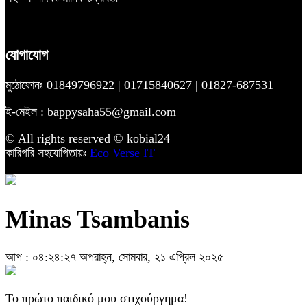
যোগাযোগ
মুঠোফোনঃ 01849796922 | 01715840627 | 01827-687531
ই-মেইল : bappysaha55@gmail.com
© All rights reserved © kobial24
কারিগরি সহযোগিতায়ঃ
Eco Verse IT
Minas Tsambanis
আপ : ০৪:২৪:২৭ অপরাহ্ন, সোমবার, ২১ এপ্রিল ২০২৫
To πρώτο παιδικό μου στιχούργημα!