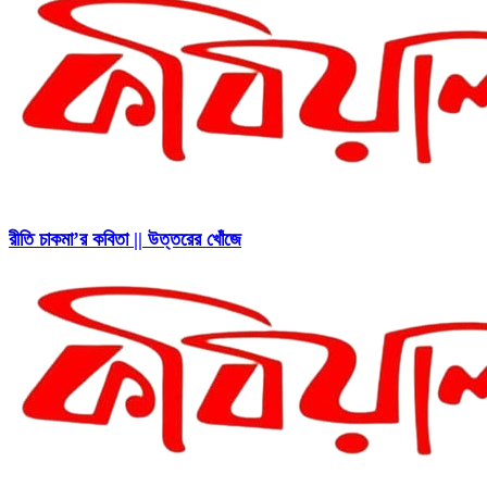
রীতি চাকমা’র কবিতা || উত্তরের খোঁজে