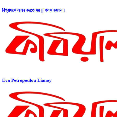
বিশ্বাসকে লালন করতে হয় || পলক রহমান।
Eva Petropoulou Lianoy