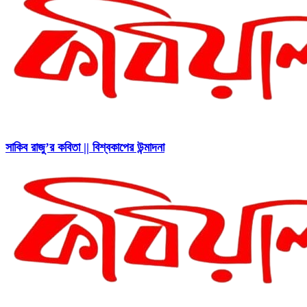
সাকিব রাজু’র কবিতা || বিশ্বকাপের উন্মাদনা