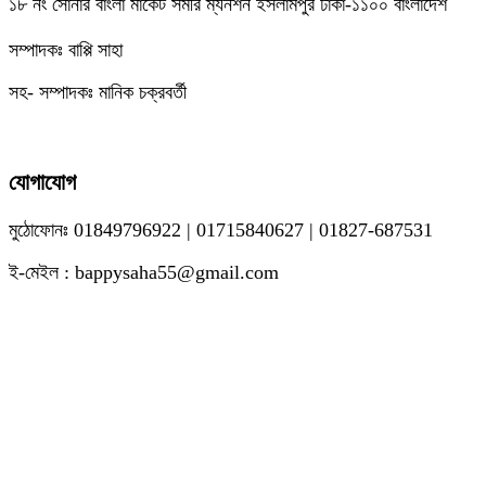
১৮ নং সোনার বাংলা মার্কেট সমীর ম্যনশন ইসলামপুর ঢাকা-১১০০ বাংলাদেশ
সম্পাদকঃ বাপ্পি সাহা
সহ- সম্পাদকঃ মানিক চক্রবর্তী
যোগাযোগ
মুঠোফোনঃ 01849796922 | 01715840627 | 01827-687531
ই-মেইল : bappysaha55@gmail.com