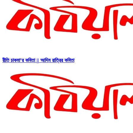
রীতি চাকমা’র কবিতা || আদিম রাত্রির কবিতা