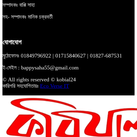
সম্পাদকঃ বাপ্পি সাহা
সহ- সম্পাদকঃ মানিক চক্রবর্তী
যোগাযোগ
মুঠোফোনঃ 01849796922 | 01715840627 | 01827-687531
ই-মেইল : bappysaha55@gmail.com
© All rights reserved © kobial24
কারিগরি সহযোগিতায়ঃ
Eco Verse IT