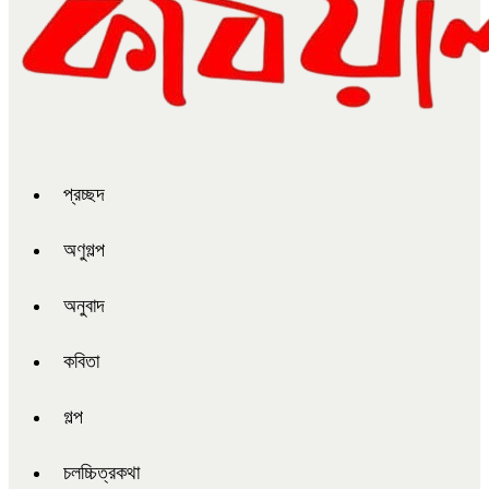
প্রচ্ছদ
অণুগল্প
অনুবাদ
কবিতা
গল্প
চলচ্চিত্রকথা