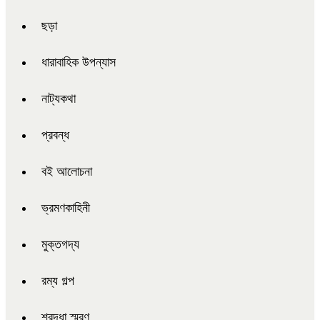
ছড়া
ধারাবাহিক উপন্যাস
নাট্যকথা
প্রবন্ধ
বই আলোচনা
ভ্রমণকাহিনী
মুক্তগদ্য
রম্য গল্প
শ্রদ্ধা স্মরণ