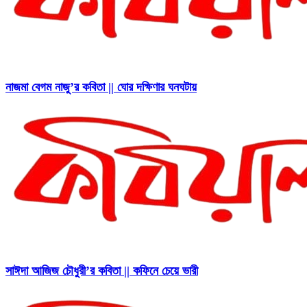
নাজমা বেগম নাজু’র কবিতা || ঘোর দক্ষিণার ঘনঘটায়
সাঈদা আজিজ চৌধুরী’র কবিতা || কফিনে চেয়ে ভারী