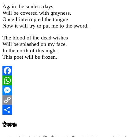
Again the sunless days
Will be covered with grayness.
Once I interrupted the tongue
Now it will try to put me to the sword.
The blood of the dead wishes
Will be splashed on my face.
In the north of this night
This poet will be frozen.
Facebook
WhatsApp
Messenger
Copy
Link
Share
ঠিকানাঃ