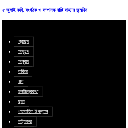
৫ জুলাই কবি, সংগঠক ও সম্পাদক বাপ্পি সাহা’র জন্মদিন
প্রচ্ছদ
অণুগল্প
অনুবাদ
কবিতা
গল্প
চলচ্চিত্রকথা
ছড়া
ধারাবাহিক উপন্যাস
নাট্যকথা