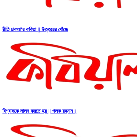
রীতি চাকমা’র কবিতা || উত্তরের খোঁজে
বিশ্বাসকে লালন করতে হয় || পলক রহমান।