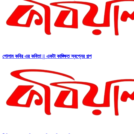
গোলাম কবির এর কবিতা || একটা কাঙ্ক্ষিত স্বপ্নের গল্প