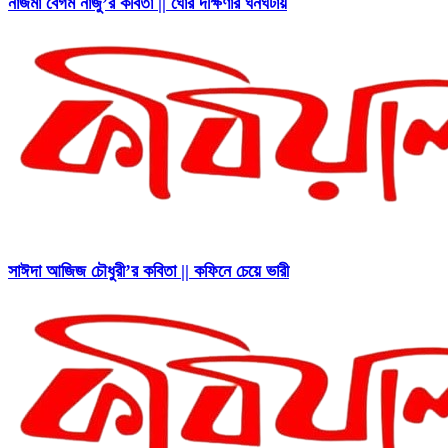
নাজমা বেগম নাজু’র কবিতা || ঘোর দক্ষিণার ঘনঘটায়
সাঈদা আজিজ চৌধুরী’র কবিতা || কফিনে চেয়ে ভারী