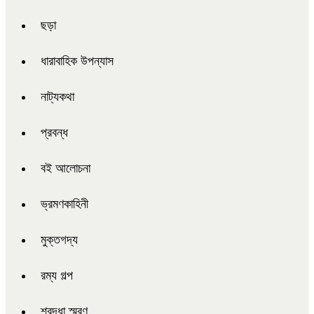
ছড়া
ধারাবাহিক উপন্যাস
নাট্যকথা
প্রবন্ধ
বই আলোচনা
ভ্রমণকাহিনী
মুক্তগদ্য
রম্য গল্প
শ্রদ্ধা স্মরণ