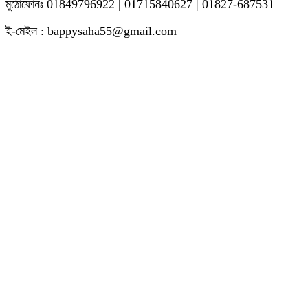
মুঠোফোনঃ 01849796922 | 01715840627 | 01827-687531
ই-মেইল : bappysaha55@gmail.com