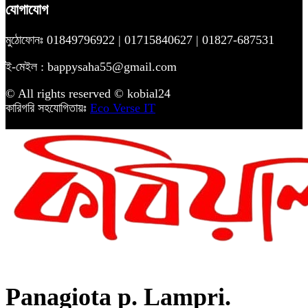
যোগাযোগ
মুঠোফোনঃ 01849796922 | 01715840627 | 01827-687531
ই-মেইল : bappysaha55@gmail.com
© All rights reserved © kobial24
কারিগরি সহযোগিতায়ঃ
Eco Verse IT
Panagiota p. Lampri.