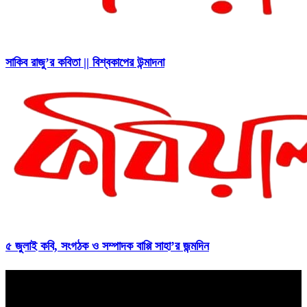
সাকিব রাজু’র কবিতা || বিশ্বকাপের উন্মাদনা
৫ জুলাই কবি, সংগঠক ও সম্পাদক বাপ্পি সাহা’র জন্মদিন