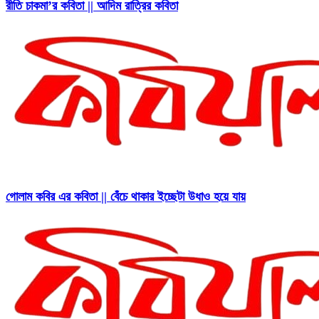
রীতি চাকমা’র কবিতা || আদিম রাত্রির কবিতা
গোলাম কবির এর কবিতা || বেঁচে থাকার ইচ্ছেটা উধাও হয়ে যায়