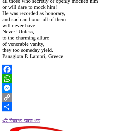
all those who secretly or openly mocked him
or will dare to mock him!
He was recorded as honorary,
and such an honor all of them
will never have!
Never! Unless,
to the charming allure
of venerable vanity,
they too someday yield.
Panagiota P. Lampri, Greece
Facebook
WhatsApp
Messenger
Copy
Link
Share
এই বিভাগের আরো খবর