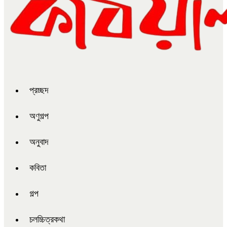
প্রচ্ছদ
অণুগল্প
অনুবাদ
কবিতা
গল্প
চলচ্চিত্রকথা