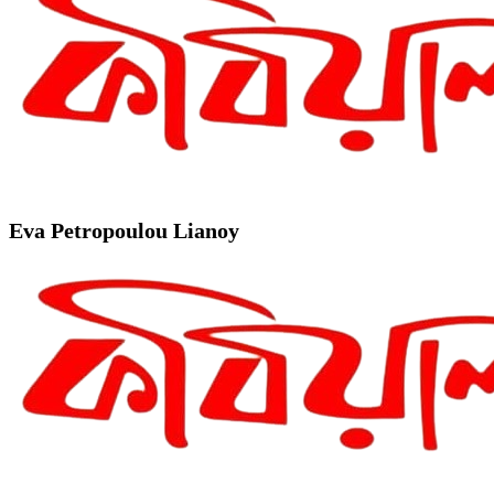
Eva Petropoulou Lianoy