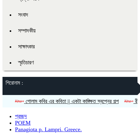
সংবাদ
সম্পাদকীয়
সাক্ষাৎকার
স্মৃতিচারণ
শিরোনাম :
গোলাম কবির এর কবিতা || একটা কাঙ্ক্ষিত স্বপ্নের গল্প
রীতি চাকমা’র ক
প্রচ্ছদ
POEM
Panagiota p. Lampri. Greece.