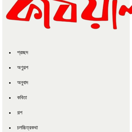
প্রচ্ছদ
অণুগল্প
অনুবাদ
কবিতা
গল্প
চলচ্চিত্রকথা