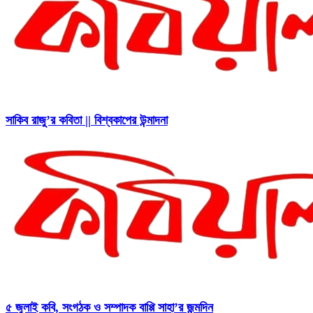
সাকিব রাজু’র কবিতা || বিশ্বকাপের উন্মাদনা
৫ জুলাই কবি, সংগঠক ও সম্পাদক বাপ্পি সাহা’র জন্মদিন