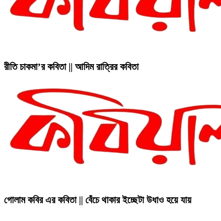
রীতি চাকমা’র কবিতা || আদিম রাত্রির কবিতা
গোলাম কবির এর কবিতা || বেঁচে থাকার ইচ্ছেটা উধাও হয়ে যায়