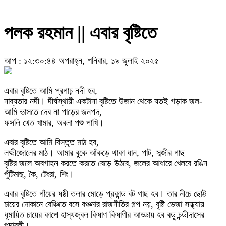
পলক রহমান || এবার বৃষ্টিতে
আপ : ১২:৩০:৪৪ অপরাহ্ন, শনিবার, ১৯ জুলাই ২০২৫
এবার বৃষ্টিতে আমি প্রগাঢ় নদী হব,
নাব্যতার নদী। দীর্ঘস্থায়ী একটানা বৃষ্টিতে উজান থেকে যতই গড়াক জল-
আমি ভাসতে দেব না পাড়ের জনপদ,
ফসলি খেত খামার, অবলা পশু পাখি।
এবার বৃষ্টিতে আমি বিস্তৃত মাঠ হব,
লক্ষ্মীজোলের মাঠ। আমার বুকে আঁকড়ে থাকা ধান, পাট, সব্জীর গাছ
বৃষ্টির জলে অবগাহন করতে করতে বেড়ে উঠবে, জলের আধারে খেলবে রঙিন
পুঁটিমাছ, কৈ, টেংরা, শিং।
এবার বৃষ্টিতে গাঁয়ের ষষ্ঠী তলার মোড়ে প্রকান্ড বট গাছ হব। তার নীচে ছোট্ট
চায়ের দোকানে বেঞ্চিতে বসে বঞ্চনার রাজনীতির গল্প নয়, বৃষ্টি ভেজা সন্ধ্যায়
ধূমায়িত চায়ের কাপে হাস্যজ্বল কিষাণ কিষাণীর আড্ডায় হব বড়ু চন্ডীদাসের
পদাবলী।