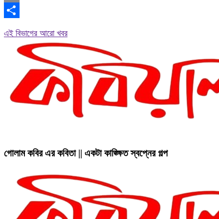
Copy
Link
Share
এই বিভাগের আরো খবর
গোলাম কবির এর কবিতা || একটা কাঙ্ক্ষিত স্বপ্নের গল্প