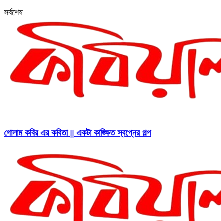
সর্বশেষ
গোলাম কবির এর কবিতা || একটা কাঙ্ক্ষিত স্বপ্নের গল্প