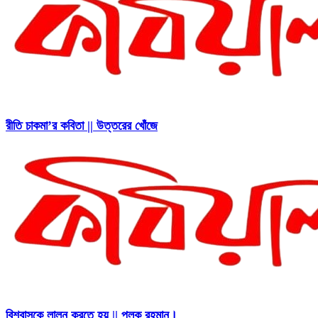
রীতি চাকমা’র কবিতা || উত্তরের খোঁজে
বিশ্বাসকে লালন করতে হয় || পলক রহমান।