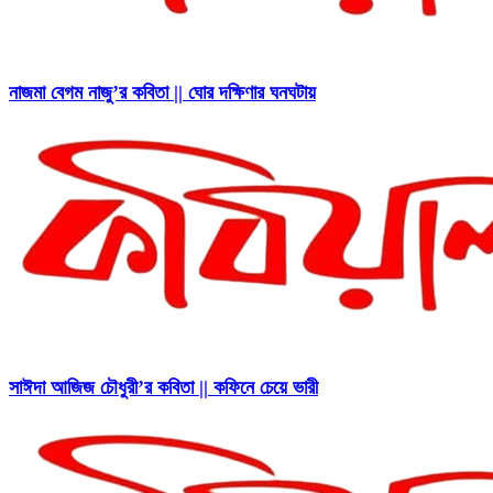
নাজমা বেগম নাজু’র কবিতা || ঘোর দক্ষিণার ঘনঘটায়
সাঈদা আজিজ চৌধুরী’র কবিতা || কফিনে চেয়ে ভারী