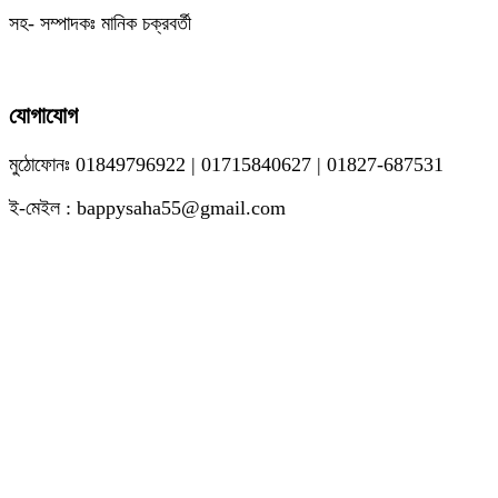
সহ- সম্পাদকঃ মানিক চক্রবর্তী
যোগাযোগ
মুঠোফোনঃ 01849796922 | 01715840627 | 01827-687531
ই-মেইল : bappysaha55@gmail.com