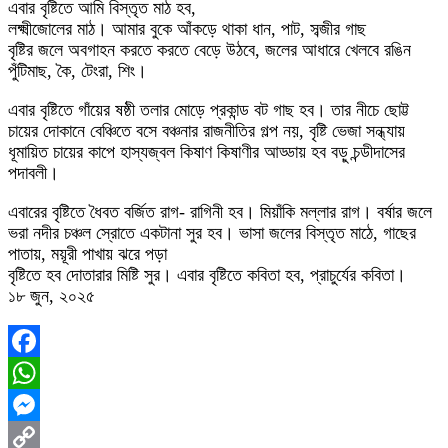
এবার বৃষ্টিতে আমি বিস্তৃত মাঠ হব,
লক্ষ্মীজোলের মাঠ। আমার বুকে আঁকড়ে থাকা ধান, পাট, সব্জীর গাছ
বৃষ্টির জলে অবগাহন করতে করতে বেড়ে উঠবে, জলের আধারে খেলবে রঙিন
পুঁটিমাছ, কৈ, টেংরা, শিং।
এবার বৃষ্টিতে গাঁয়ের ষষ্ঠী তলার মোড়ে প্রকান্ড বট গাছ হব। তার নীচে ছোট্ট
চায়ের দোকানে বেঞ্চিতে বসে বঞ্চনার রাজনীতির গল্প নয়, বৃষ্টি ভেজা সন্ধ্যায়
ধূমায়িত চায়ের কাপে হাস্যজ্বল কিষাণ কিষাণীর আড্ডায় হব বড়ু চন্ডীদাসের
পদাবলী।
এবারের বৃষ্টিতে ধৈবত বর্জিত রাগ- রাগিনী হব। মিয়াঁকি মল্লার রাগ। বর্ষার জলে
ভরা নদীর চঞ্চল স্রোতে একটানা সুর হব। ভাসা জলের বিস্তৃত মাঠে, গাছের
পাতায়, ময়ূরী পাখায় ঝরে পড়া
বৃষ্টিতে হব দোতারার মিষ্টি সুর। এবার বৃষ্টিতে কবিতা হব, প্রাচুর্যের কবিতা।
১৮ জুন, ২০২৫
Facebook
WhatsApp
Messenger