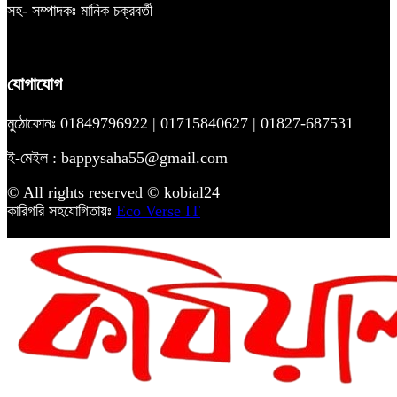
সহ- সম্পাদকঃ মানিক চক্রবর্তী
যোগাযোগ
মুঠোফোনঃ 01849796922 | 01715840627 | 01827-687531
ই-মেইল : bappysaha55@gmail.com
© All rights reserved © kobial24
কারিগরি সহযোগিতায়ঃ
Eco Verse IT