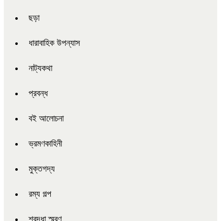
ছড়া
ধারাবাহিক উপন্যাস
নাট্যকথা
প্রবন্ধ
বই আলোচনা
ভ্রমণকাহিনী
মুক্তগদ্য
রম্য গল্প
শ্রদ্ধা স্মরণ