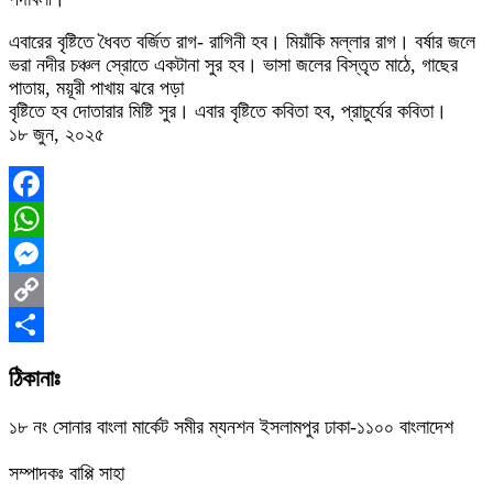
এবারের বৃষ্টিতে ধৈবত বর্জিত রাগ- রাগিনী হব। মিয়াঁকি মল্লার রাগ। বর্ষার জলে
ভরা নদীর চঞ্চল স্রোতে একটানা সুর হব। ভাসা জলের বিস্তৃত মাঠে, গাছের
পাতায়, ময়ূরী পাখায় ঝরে পড়া
বৃষ্টিতে হব দোতারার মিষ্টি সুর। এবার বৃষ্টিতে কবিতা হব, প্রাচুর্যের কবিতা।
১৮ জুন, ২০২৫
Facebook
WhatsApp
Messenger
Copy
Link
Share
ঠিকানাঃ
১৮ নং সোনার বাংলা মার্কেট সমীর ম্যনশন ইসলামপুর ঢাকা-১১০০ বাংলাদেশ
সম্পাদকঃ বাপ্পি সাহা