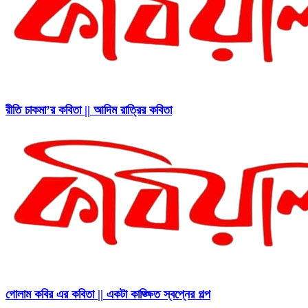
রীতি চাকমা’র কবিতা || আদিম রাত্রির কবিতা
গোলাম কবির এর কবিতা || একটা কাঙ্ক্ষিত স্বপ্নের গল্প