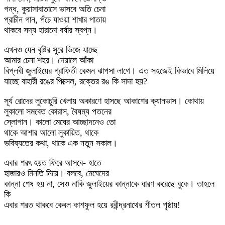
গন্ধ, কুয়াসাবাতাসে ভাসবে অতি চেনা
প্রাচীন গান, পঁচে যাওয়া শাখার পাতায়
থাকবে সদ্য হারানো বর্ষার স্বপ্ন।
এখনও যেন বৃষ্টির সুরে ভিজে যাচ্ছে
আমার চেনা শহর। দেয়ালে আঁকা
বিপ্লবী জুলাইয়ের গ্রাফিতী কেমন ঝাপসা লাগে। এত সহজেই কিভাবে মিলিয়ে
যাচ্ছে বাহারী রঙের পিক্সেল, রক্তের রঙ কি সাদা হয়?
সূর্য রোদের লুকোচুরি খেলায় অকারণে হাসছে আকাশের ক্যানভাস। কোথায়
লুকালো সমবেত কোরাস, বৈষম্য পতনের
স্লোগান। কালো মেঘের আচ্ছাদনেও তো
থাকে আশার আলো লুকায়িত, থাকে
ভবিষ্যতের কথা, থাকে এক নতুন সকাল।
এবার শরৎ হয়ত ফিরে আসবে- হাতে
হাজারও মিনতি নিয়ে। বলবে, মেঘেদের
কান্না শেষ হয় না, সেও নাকি জুলাইয়ের কান্নাকে ধারণ করেছে বুকে। তাহলে
কি
এবার শরত থাকবে কেবল কাশফুল হয়ে রবীন্দ্রনাথের শীতল পৃষ্ঠায়!