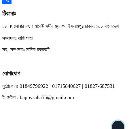
Link
Share
ঠিকানাঃ
১৮ নং সোনার বাংলা মার্কেট সমীর ম্যনশন ইসলামপুর ঢাকা-১১০০ বাংলাদেশ
সম্পাদকঃ বাপ্পি সাহা
সহ- সম্পাদকঃ মানিক চক্রবর্তী
যোগাযোগ
মুঠোফোনঃ 01849796922 | 01715840627 | 01827-687531
ই-মেইল : bappysaha55@gmail.com