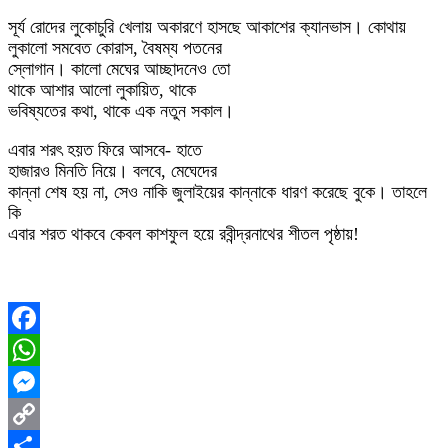
সূর্য রোদের লুকোচুরি খেলায় অকারণে হাসছে আকাশের ক্যানভাস। কোথায়
লুকালো সমবেত কোরাস, বৈষম্য পতনের
স্লোগান। কালো মেঘের আচ্ছাদনেও তো
থাকে আশার আলো লুকায়িত, থাকে
ভবিষ্যতের কথা, থাকে এক নতুন সকাল।
এবার শরৎ হয়ত ফিরে আসবে- হাতে
হাজারও মিনতি নিয়ে। বলবে, মেঘেদের
কান্না শেষ হয় না, সেও নাকি জুলাইয়ের কান্নাকে ধারণ করেছে বুকে। তাহলে
কি
এবার শরত থাকবে কেবল কাশফুল হয়ে রবীন্দ্রনাথের শীতল পৃষ্ঠায়!
Facebook
WhatsApp
Messenger
Copy