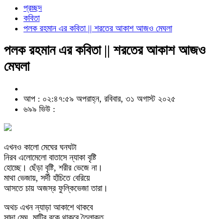
প্রচ্ছদ
কবিতা
পলক রহমান এর কবিতা || শরতের আকাশ আজও মেঘলা
পলক রহমান এর কবিতা || শরতের আকাশ আজও
মেঘলা
আপ : ০২:৪৭:৫৯ অপরাহ্ন, রবিবার, ৩১ অগাস্ট ২০২৫
৬৯৯ ভিউ :
এখনও কালো মেঘের ঘনঘটা
নিরব এলোমেলো বাতাসে ন্যাকা বৃষ্টি
হোচ্ছে। ছেঁড়া বৃষ্টি, শরীর ভেজে না।
মাথা ভেজায়, সর্দী হাঁচিতে বেরিয়ে
আসতে চায় অজস্র ফুল্কিভেজা তারা।
অথচ এখন ন্যাড়া আকাশে থাকবে
সাদা মেঘ, মাটির বুকে থাকবে তৈলাক্ত