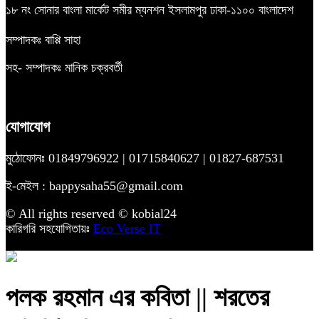
১৮ নং সোনার বাংলা মার্কেট সমীর ম্যনশন ইসলামপুর ঢাকা-১১০০ বাংলাদেশ
সম্পাদকঃ বাপ্পি সাহা
সহ- সম্পাদকঃ মানিক চক্রবর্তী
যোগাযোগ
মুঠোফোনঃ 01849796922 | 01715840627 | 01827-687531
ই-মেইল : bappysaha55@gmail.com
© All rights reserved © kobial24
কারিগরি সহযোগিতায়ঃ
Eco Verse IT
পলক রহমান এর কবিতা || শরতের