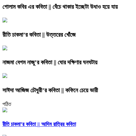
গোলাম কবির এর কবিতা || বেঁচে থাকার ইচ্ছেটা উধাও হয়ে যায়
রীতি চাকমা’র কবিতা || উত্তরের খোঁজে
নাজমা বেগম নাজু’র কবিতা || ঘোর দক্ষিণার ঘনঘটায়
সাঈদা আজিজ চৌধুরী’র কবিতা || কফিনে চেয়ে ভারী
পঠিত
রীতি চাকমা’র কবিতা || আদিম রাত্রির কবিতা