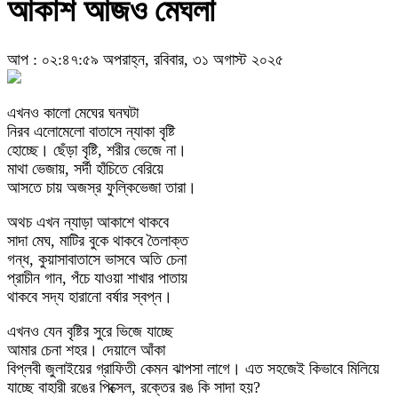
আকাশ আজও মেঘলা
আপ : ০২:৪৭:৫৯ অপরাহ্ন, রবিবার, ৩১ অগাস্ট ২০২৫
এখনও কালো মেঘের ঘনঘটা
নিরব এলোমেলো বাতাসে ন্যাকা বৃষ্টি
হোচ্ছে। ছেঁড়া বৃষ্টি, শরীর ভেজে না।
মাথা ভেজায়, সর্দী হাঁচিতে বেরিয়ে
আসতে চায় অজস্র ফুল্কিভেজা তারা।
অথচ এখন ন্যাড়া আকাশে থাকবে
সাদা মেঘ, মাটির বুকে থাকবে তৈলাক্ত
গন্ধ, কুয়াসাবাতাসে ভাসবে অতি চেনা
প্রাচীন গান, পঁচে যাওয়া শাখার পাতায়
থাকবে সদ্য হারানো বর্ষার স্বপ্ন।
এখনও যেন বৃষ্টির সুরে ভিজে যাচ্ছে
আমার চেনা শহর। দেয়ালে আঁকা
বিপ্লবী জুলাইয়ের গ্রাফিতী কেমন ঝাপসা লাগে। এত সহজেই কিভাবে মিলিয়ে
যাচ্ছে বাহারী রঙের পিক্সেল, রক্তের রঙ কি সাদা হয়?