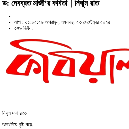
ড: দেবব্রত মাজী’র কবিতা || নিঝুম রাত
আপ : ০৫:০২:২৬ অপরাহ্ন, মঙ্গলবার, ২৩ সেপ্টেম্বর ২০২৫
৩৭৯ ভিউ :
নিঝুম মাঝ রাতে
ঝমঝমিয়ে বৃষ্টি পড়ে,