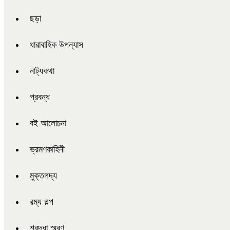
ছড়া
ধারাবাহিক উপন্যাস
নাট্যকথা
প্রবন্ধ
বই আলোচনা
ভ্রমণকাহিনী
মুক্তগদ্য
রম্য গল্প
শ্রদ্ধা স্মরণ