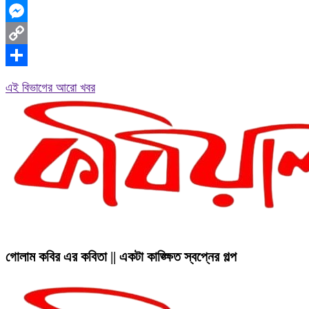
WhatsApp
Messenger
Copy
Link
Share
এই বিভাগের আরো খবর
গোলাম কবির এর কবিতা || একটা কাঙ্ক্ষিত স্বপ্নের গল্প