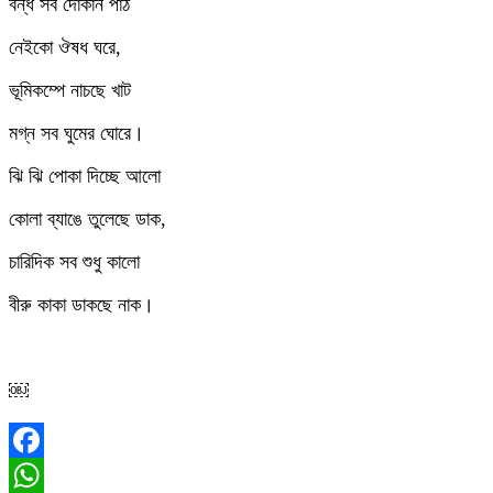
বন্ধ সব দোকান পাঠ
নেইকো ঔষধ ঘরে,
ভূমিকম্পে নাচছে খাট
মগ্ন সব ঘুমের ঘোরে।
ঝি ঝি পোকা দিচ্ছে আলো
কোলা ব্যাঙে তুলেছে ডাক,
চারিদিক সব শুধু কালো
বীরু কাকা ডাকছে নাক।
￼
Facebook