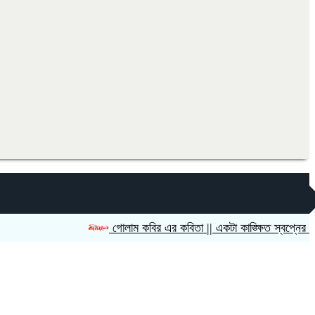
গোলাম কবির এর কবিতা || একটা কাঙ্ক্ষিত স্বপ্নের গল্প