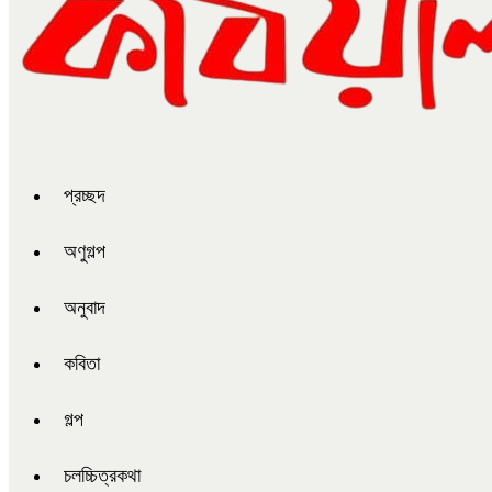
প্রচ্ছদ
অণুগল্প
অনুবাদ
কবিতা
গল্প
চলচ্চিত্রকথা